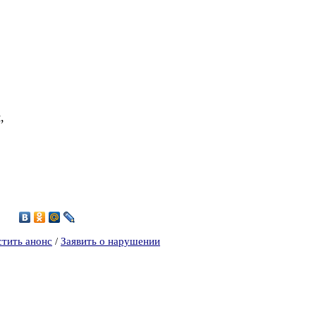
,
9
стить анонс
/
Заявить о нарушении