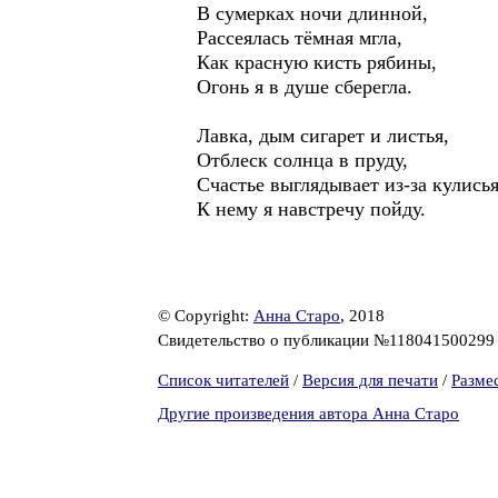
В сумерках ночи длинной,
Рассеялась тёмная мгла,
Как красную кисть рябины,
Огонь я в душе сберегла.
Лавка, дым сигарет и листья,
Отблеск солнца в пруду,
Счастье выглядывает из-за кулисья
К нему я навстречу пойду.
© Copyright:
Анна Старо
, 2018
Свидетельство о публикации №11804150029
Список читателей
/
Версия для печати
/
Разме
Другие произведения автора Анна Старо