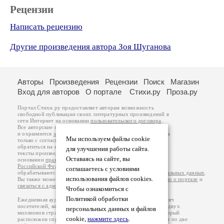
Рецензии
Написать рецензию
Другие произведения автора Зоя Шуганова
Авторы
Произведения
Рецензии
Поиск
Магазин
Вход для авторов
О портале
Стихи.ру
Проза.ру
Портал Стихи.ру предоставляет авторам возможность
свободной публикации своих литературных произведений в
сети Интернет на основании
пользовательского договора
.
Все авторские права на произведения принадлежат авторам
и охраняются
законом
. Перепечатка произведений возможна
Мы используем файлы cookie
только с согласия его автора, к которому вы можете
обратиться на его авторской странице. Ответственность за
для улучшения работы сайта.
тексты произведений авторы несут самостоятельно на
Оставаясь на сайте, вы
основании
правил публикации
и
законодательства
Российской Федерации
. Данные пользователей
соглашаетесь с условиями
обрабатываются на основании
Политики обработки персональных данных
.
использования файлов cookies.
Вы также можете посмотреть более подробную
информацию о портале
и
связаться с администрацией
.
Чтобы ознакомиться с
Политикой обработки
Ежедневная аудитория портала Стихи.ру – порядка 200 тысяч
посетителей, которые в общей сумме просматривают более двух
персональных данных и файлов
миллионов страниц по данным счетчика посещаемости, который
cookie,
нажмите здесь
.
расположен справа от этого текста. В каждой графе указано по две