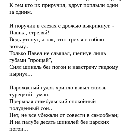
К тем кто их приручил, вдруг поплыли один
за одним.
И поручик в слезах с дрожью выкрикнул: -
Пашка, стреляй!
Ведь утонут, а так, этот грех я с собою
возьму..
Только Павел не слышал, шепнув лишь
губами "прощай",
Снял шинель без погон и навстречу гнедому
нырнул...
Пароходный гудок хрипло взвыл сквозь
турецкий туман,
Прерывая стамбульский спокойный
полуденный сон..
Нет, не все убежали от совести в самообман;
И на палубе десять шинелей без царских
погон...