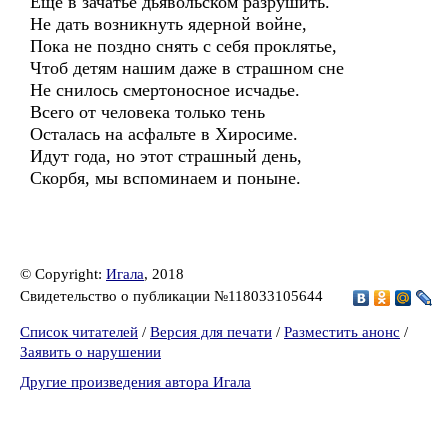
Ещё в зачатье дьявольском разрушить.
Не дать возникнуть ядерной войне,
Пока не поздно снять с себя проклятье,
Чтоб детям нашим даже в страшном сне
Не снилось смертоносное исчадье.
Всего от человека только тень
Осталась на асфальте в Хиросиме.
Идут года, но этот страшный день,
Скорбя, мы вспоминаем и поныне.
© Copyright:
Игала
, 2018
Свидетельство о публикации №118033105644
Список читателей
/
Версия для печати
/
Разместить анонс
/
Заявить о нарушении
Другие произведения автора Игала