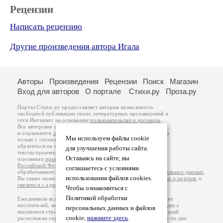
Рецензии
Написать рецензию
Другие произведения автора Игала
Авторы
Произведения
Рецензии
Поиск
Магазин
Вход для авторов
О портале
Стихи.ру
Проза.ру
Портал Стихи.ру предоставляет авторам возможность
свободной публикации своих литературных произведений в
сети Интернет на основании
пользовательского договора
.
Все авторские права на произведения принадлежат авторам
и охраняются
законом
. Перепечатка произведений возможна
Мы используем файлы cookie
только с согласия его автора, к которому вы можете
обратиться на его авторской странице. Ответственность за
для улучшения работы сайта.
тексты произведений авторы несут самостоятельно на
Оставаясь на сайте, вы
основании
правил публикации
и
законодательства
Российской Федерации
. Данные пользователей
соглашаетесь с условиями
обрабатываются на основании
Политики обработки персональных данных
.
использования файлов cookies.
Вы также можете посмотреть более подробную
информацию о портале
и
связаться с администрацией
.
Чтобы ознакомиться с
Политикой обработки
Ежедневная аудитория портала Стихи.ру – порядка 200 тысяч
посетителей, которые в общей сумме просматривают более двух
персональных данных и файлов
миллионов страниц по данным счетчика посещаемости, который
cookie,
нажмите здесь
.
расположен справа от этого текста. В каждой графе указано по две