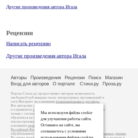
Другие произведения автора Игала
Рецензии
Написать рецензию
Другие произведения автора Игала
Авторы
Произведения
Рецензии
Поиск
Магазин
Вход для авторов
О портале
Стихи.ру
Проза.ру
Портал Стихи.ру предоставляет авторам возможность
свободной публикации своих литературных произведений в
сети Интернет на основании
пользовательского договора
.
Все авторские права на произведения принадлежат авторам
и охраняются
законом
. Перепечатка произведений возможна
Мы используем файлы cookie
только с согласия его автора, к которому вы можете
обратиться на его авторской странице. Ответственность за
для улучшения работы сайта.
тексты произведений авторы несут самостоятельно на
Оставаясь на сайте, вы
основании
правил публикации
и
законодательства
Российской Федерации
. Данные пользователей
соглашаетесь с условиями
обрабатываются на основании
Политики обработки персональных данных
.
использования файлов cookies.
Вы также можете посмотреть более подробную
информацию о портале
и