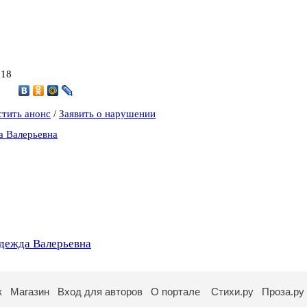
018
3
стить анонс
/
Заявить о нарушении
а Валерьевна
адежда Валерьевна
к
Магазин
Вход для авторов
О портале
Стихи.ру
Проза.ру