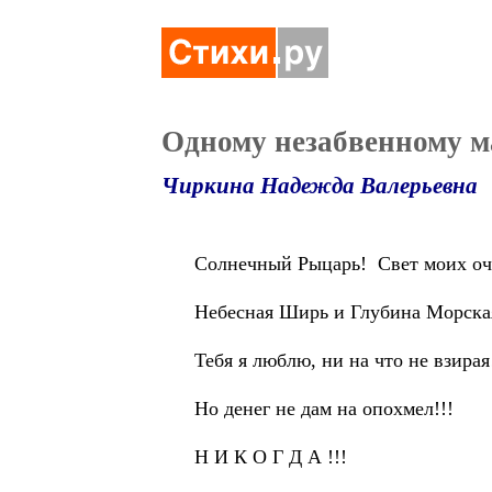
Одному незабвенному м
Чиркина Надежда Валерьевна
Солнечный Рыцарь! Свет моих оч
Небесная Ширь и Глубина Морска
Тебя я люблю, ни на что не взирая
Но денег не дам на опохмел!!!
Н И К О Г Д А !!!