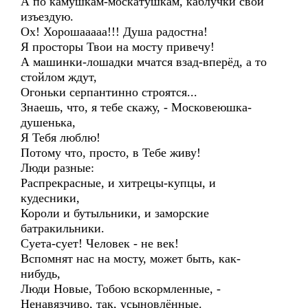
А по камушкам-москатушкам, каблучки свои
изъездую.
Ох! Хорошааааа!!! Душа радостна!
Я просторы Твои на мосту привечу!
А машинки-лошадки мчатся взад-вперёд, а то
стойлом ждут,
Огоньки серпантинно строятся...
Знаешь, что, я тебе скажу, - Московеюшка-
душенька,
Я Тебя люблю!
Потому что, просто, в Тебе живу!
Люди разные:
Распрекрасные, и хитрецы-купцы, и
кудесники,
Короли и бутыльники, и заморские
батракильники.
Суета-сует! Человек - не век!
Вспомнят нас на мосту, может быть, как-
нибудь,
Люди Новые, Тобою вскормленные, -
Ненавязчиво, так, усыновлённые.