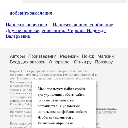
+
добавить замечания
Написать рецензию
Написать личное сообщение
Другие произведения автора Чиркина Надежда
Валерьевна
Авторы
Произведения
Рецензии
Поиск
Магазин
Вход для авторов
О портале
Стихи.ру
Проза.ру
Портал Стихи.ру предоставляет авторам возможность
свободной публикации своих литературных произведений в
сети Интернет на основании
пользовательского договора
.
Все авторские права на произведения принадлежат авторам
и охраняются
законом
. Перепечатка произведений возможна
Мы используем файлы cookie
только с согласия его автора, к которому вы можете
обратиться на его авторской странице. Ответственность за
для улучшения работы сайта.
тексты произведений авторы несут самостоятельно на
Оставаясь на сайте, вы
основании
правил публикации
и
законодательства
Российской Федерации
. Данные пользователей
соглашаетесь с условиями
обрабатываются на основании
Политики обработки персональных данных
.
использования файлов cookies.
Вы также можете посмотреть более подробную
информацию о портале
и
связаться с администрацией
.
Чтобы ознакомиться с
Политикой обработки
Ежедневная аудитория портала Стихи.ру – порядка 200 тысяч
посетителей, которые в общей сумме просматривают более двух