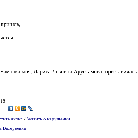
, пришла,
очется.
у, мамочка моя, Лариса Львовна Арустамова, преставилась 
018
8
стить анонс
/
Заявить о нарушении
а Валерьевна