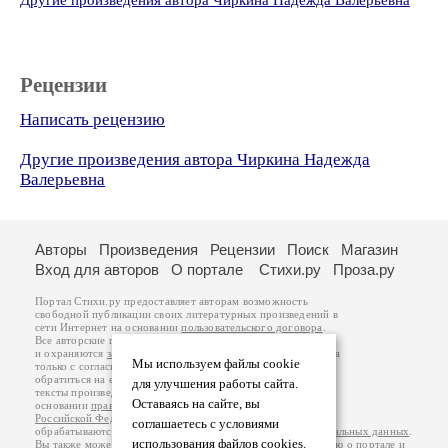
Другие произведения автора Чиркина Надежда Валерьевна
Рецензии
Написать рецензию
Другие произведения автора Чиркина Надежда
Валерьевна
Авторы
Произведения
Рецензии
Поиск
Магазин
Вход для авторов
О портале
Стихи.ру
Проза.ру
Портал Стихи.ру предоставляет авторам возможность
свободной публикации своих литературных произведений в
сети Интернет на основании
пользовательского договора
.
Все авторские права на произведения принадлежат авторам
и охраняются
законом
. Перепечатка произведений возможна
Мы используем файлы cookie
только с согласия его автора, к которому вы можете
обратиться на его авторской странице. Ответственность за
для улучшения работы сайта.
тексты произведений авторы несут самостоятельно на
Оставаясь на сайте, вы
основании
правил публикации
и
законодательства
Российской Федерации
. Данные пользователей
соглашаетесь с условиями
обрабатываются на основании
Политики обработки персональных данных
.
использования файлов cookies.
Вы также можете посмотреть более подробную
информацию о портале
и