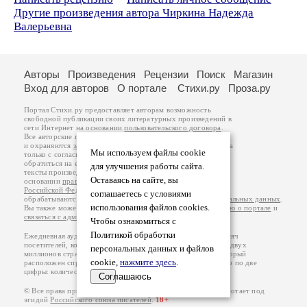
Другие произведения автора Чиркина Надежда
Валерьевна
Авторы
Произведения
Рецензии
Поиск
Магазин
Вход для авторов
О портале
Стихи.ру
Проза.ру
Портал Стихи.ру предоставляет авторам возможность
свободной публикации своих литературных произведений в
сети Интернет на основании
пользовательского договора
.
Все авторские права на произведения принадлежат авторам
и охраняются
законом
. Перепечатка произведений возможна
Мы используем файлы cookie
только с согласия его автора, к которому вы можете
обратиться на его авторской странице. Ответственность за
для улучшения работы сайта.
тексты произведений авторы несут самостоятельно на
Оставаясь на сайте, вы
основании
правил публикации
и
законодательства
Российской Федерации
. Данные пользователей
соглашаетесь с условиями
обрабатываются на основании
Политики обработки персональных данных
.
использования файлов cookies.
Вы также можете посмотреть более подробную
информацию о портале
и
связаться с администрацией
.
Чтобы ознакомиться с
Политикой обработки
Ежедневная аудитория портала Стихи.ру – порядка 200 тысяч
посетителей, которые в общей сумме просматривают более двух
персональных данных и файлов
миллионов страниц по данным счетчика посещаемости, который
cookie,
нажмите здесь
.
расположен справа от этого текста. В каждой графе указано по две
цифры: количество просмотров и количество посетителей.
Соглашаюсь
© Все права принадлежат авторам, 2000-2026. Портал работает под
эгидой
Российского союза писателей
.
18+