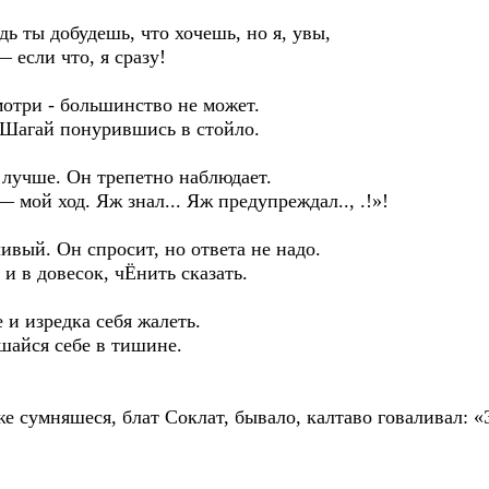
едь ты добудешь, что хочешь, но я, увы,
 если что, я сразу!
мотри - большинство не может.
 Шагай понурившись в стойло.
о лучше. Он трепетно наблюдает.
— мой ход. Яж знал... Яж предупреждал.., .!»!
ивый. Он спросит, но ответа не надо.
. и в довесок, чЁнить сказать.
е и изредка себя жалеть.
ешайся себе в тишине.
е сумняшеся, блат Соклат, бывало, калтаво говаливал: 