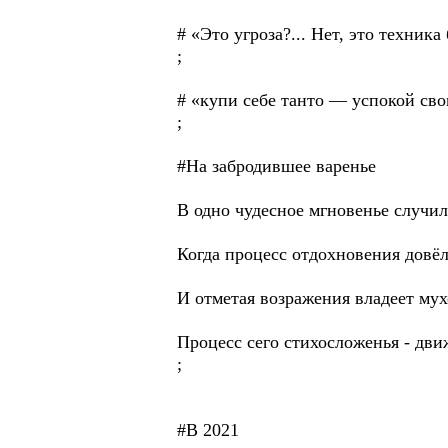
# «Это угроза?... Нет, это техник
;
# «купи себе танто — успокой св
;
#На забродившее варенье
В одно чудесное мгновенье случил
Когда процесс отдохновения довёл
И отметая возражения владеет му
Процесс сего стихосложенья - дви
;
#В 2021