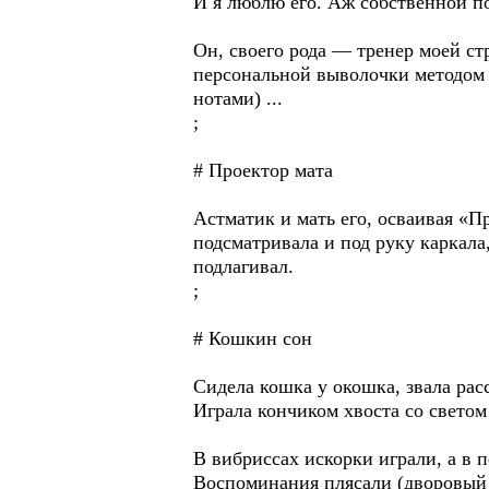
И я люблю его. Аж собственной по
Он, своего рода — тренер моей ст
персональной выволочки методом 
нотами) ...
;
# Проектор мата
Астматик и мать его, осваивая «П
подсматривала и под руку каркала
подлагивал.
;
# Кошкин сон
Сидела кошка у окошка, звала рас
Играла кончиком хвоста со светом 
В вибриссах искорки играли, а в 
Воспоминания плясали (дворовый к