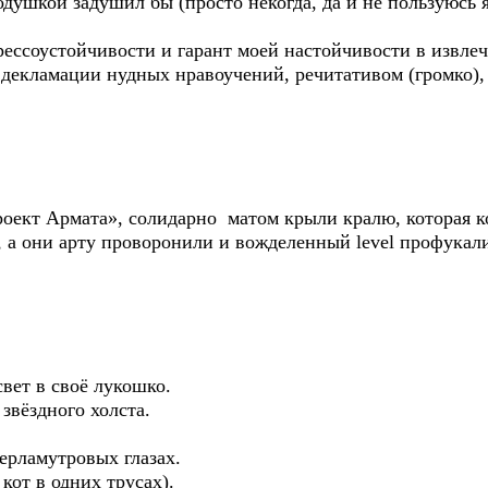
душкой задушил бы (просто некогда, да и не пользуюсь я
рессоустойчивости и гарант моей настойчивости в извлеч
декламации нудных нравоучений, речитативом (громко),
роект Армата», солидарно матом крыли кралю, которая ко
, а они арту проворонили и вожделенный level профукали.
свет в своё лукошко.
звёздного холста.
перламутровых глазах.
от в одних трусах).