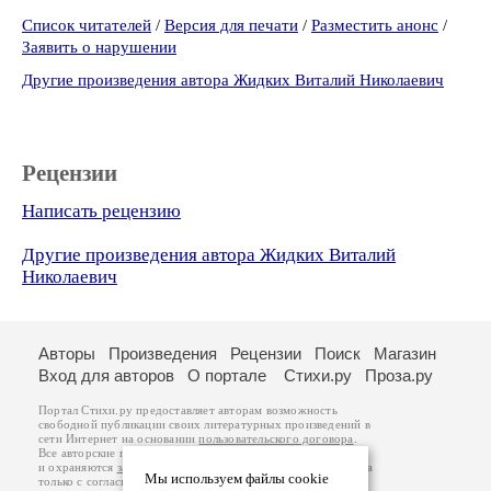
Список читателей
/
Версия для печати
/
Разместить анонс
/
Заявить о нарушении
Другие произведения автора Жидких Виталий Николаевич
Рецензии
Написать рецензию
Другие произведения автора Жидких Виталий
Николаевич
Авторы
Произведения
Рецензии
Поиск
Магазин
Вход для авторов
О портале
Стихи.ру
Проза.ру
Портал Стихи.ру предоставляет авторам возможность
свободной публикации своих литературных произведений в
сети Интернет на основании
пользовательского договора
.
Все авторские права на произведения принадлежат авторам
и охраняются
законом
. Перепечатка произведений возможна
Мы используем файлы cookie
только с согласия его автора, к которому вы можете