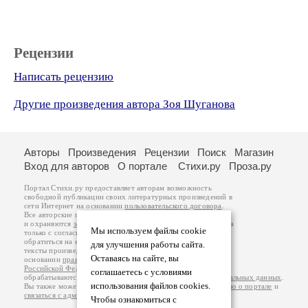
Рецензии
Написать рецензию
Другие произведения автора Зоя Шуганова
Авторы
Произведения
Рецензии
Поиск
Магазин
Вход для авторов
О портале
Стихи.ру
Проза.ру
Портал Стихи.ру предоставляет авторам возможность
свободной публикации своих литературных произведений в
сети Интернет на основании
пользовательского договора
.
Все авторские права на произведения принадлежат авторам
и охраняются
законом
. Перепечатка произведений возможна
Мы используем файлы cookie
только с согласия его автора, к которому вы можете
обратиться на его авторской странице. Ответственность за
для улучшения работы сайта.
тексты произведений авторы несут самостоятельно на
Оставаясь на сайте, вы
основании
правил публикации
и
законодательства
Российской Федерации
. Данные пользователей
соглашаетесь с условиями
обрабатываются на основании
Политики обработки персональных данных
.
использования файлов cookies.
Вы также можете посмотреть более подробную
информацию о портале
и
связаться с администрацией
.
Чтобы ознакомиться с