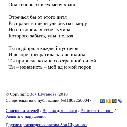
Она теперь от всех меня хранит
Отречься бы от этого дитя
Расправить плечи улыбнуться миру
Но сотворила я себе кумира
Которого забыть, увы, нельзя
Ты подбирала каждый пустячок
И вскоре превратилась в исполина
Ты приросла ко мне со страшной силой
Ты – ненависть – мой ад и мой порок
© Copyright:
Зоя Шуганова
, 2018
Свидетельство о публикации №118022500047
Список читателей
/
Версия для печати
/
Разместить анонс
/
Заявить о нарушении
Другие произведения автора Зоя Шуганова