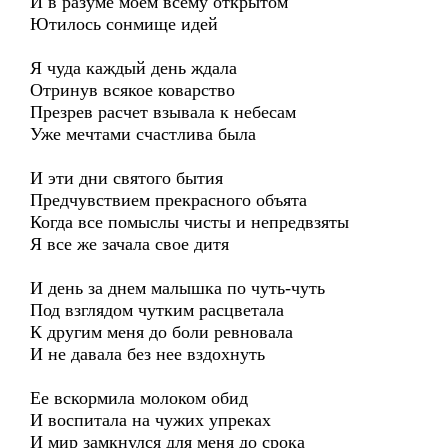
И в разуме моем всему открытом
Ютилось сонмище идей
Я чуда каждый день ждала
Отринув всякое коварство
Презрев расчет взывала к небесам
Уже мечтами счастлива была
И эти дни святого бытия
Предчувствием прекрасного объята
Когда все помыслы чисты и непредвзяты
Я все же зачала свое дитя
И день за днем малышка по чуть-чуть
Под взглядом чутким расцветала
К другим меня до боли ревновала
И не давала без нее вздохнуть
Ее вскормила молоком обид
И воспитала на чужих упреках
И мир замкнулся для меня до срока