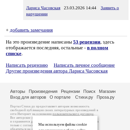
Лариса Часовская
23.03.2026 14:44
Заявить о
нарушении
+
добавить замечания
На это произведение написаны
53 рецензии
, здесь
отображается последняя, остальные -
в полном
списке
.
Написать рецензию
Написать личное сообщение
Другие произведения автора Лариса Часовская
Авторы
Произведения
Рецензии
Поиск
Магазин
Вход для авторов
О портале
Стихи.ру
Проза.ру
Портал Стихи.ру предоставляет авторам возможность
свободной публикации своих литературных произведений в
сети Интернет на основании
пользовательского договора
.
Все авторские права на произведения принадлежат авторам
и охраняются
законом
. Перепечатка произведений возможна
Мы используем файлы cookie
только с согласия его автора, к которому вы можете
обратиться на его авторской странице. Ответственность за