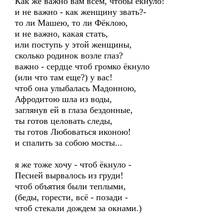
Как же важно вам всем, чтобы ёкнуло!
и не важно - как женщину звать?-
то ли Машею, то ли Фёклою,
и не важно, какая стать,
или поступь у этой женщины,
сколько родинок возле глаз?
важно - сердце чтоб громко ёкнуло
(или что там еще?) у вас!
чтоб она улыбалась Мадонною,
Афродитою шла из воды,
заглянув ей в глаза бездонные,
ты готов целовать следы,
ты готов Любоваться иконою!
и спалить за собою мосты...
я же тоже хочу - чтоб ёкнуло -
Песней вырвалось из груди!
чтоб объятия были теплыми,
(беды, горести, всё - позади -
чтоб стекали дождем за окнами.)