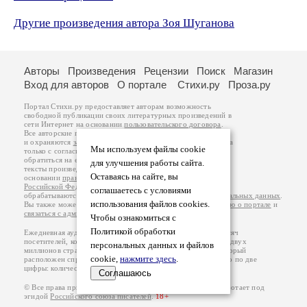
Другие произведения автора Зоя Шуганова
Авторы
Произведения
Рецензии
Поиск
Магазин
Вход для авторов
О портале
Стихи.ру
Проза.ру
Портал Стихи.ру предоставляет авторам возможность
свободной публикации своих литературных произведений в
сети Интернет на основании
пользовательского договора
.
Все авторские права на произведения принадлежат авторам
и охраняются
законом
. Перепечатка произведений возможна
Мы используем файлы cookie
только с согласия его автора, к которому вы можете
обратиться на его авторской странице. Ответственность за
для улучшения работы сайта.
тексты произведений авторы несут самостоятельно на
Оставаясь на сайте, вы
основании
правил публикации
и
законодательства
Российской Федерации
. Данные пользователей
соглашаетесь с условиями
обрабатываются на основании
Политики обработки персональных данных
.
использования файлов cookies.
Вы также можете посмотреть более подробную
информацию о портале
и
связаться с администрацией
.
Чтобы ознакомиться с
Политикой обработки
Ежедневная аудитория портала Стихи.ру – порядка 200 тысяч
посетителей, которые в общей сумме просматривают более двух
персональных данных и файлов
миллионов страниц по данным счетчика посещаемости, который
cookie,
нажмите здесь
.
расположен справа от этого текста. В каждой графе указано по две
цифры: количество просмотров и количество посетителей.
Соглашаюсь
© Все права принадлежат авторам, 2000-2026. Портал работает под
эгидой
Российского союза писателей
.
18+