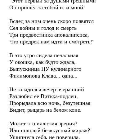
"Этот первый за душами грешными
Он пришёл за тобой и за мной!
Вслед за ним очень скоро появятся
Сея войны и голод и смерть
Три предвестника апокалипсиса,
Что предрёк нам идти и смотреть!"
В это утро сидела печальная
У окошка, как будто ждала,
Выпускница ПУ кулинарного
Филимонова Клава... одна...
Не заладился вечер вчерашний
Разлюбил ее Витька-подлец,
Прорыдала всю ночь, безутешная
Видит, рыцарь на белом коне.
Может это иллюзия зрения?
Или пошлый безвкусный мираж?
Ущипнула себя, не поверила,