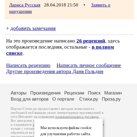
Лариса Русская
28.04.2018 21:50
•
Заявить о
нарушении
+
добавить замечания
На это произведение написано
26 рецензий
, здесь
отображается последняя, остальные -
в полном
списке
.
Написать рецензию
Написать личное сообщение
Другие произведения автора Даня Гольдин
Авторы
Произведения
Рецензии
Поиск
Магазин
Вход для авторов
О портале
Стихи.ру
Проза.ру
Портал Стихи.ру предоставляет авторам возможность
свободной публикации своих литературных произведений в
сети Интернет на основании
пользовательского договора
.
Все авторские права на произведения принадлежат авторам
и охраняются
законом
. Перепечатка произведений возможна
Мы используем файлы cookie
только с согласия его автора, к которому вы можете
обратиться на его авторской странице. Ответственность за
для улучшения работы сайта.
тексты произведений авторы несут самостоятельно на