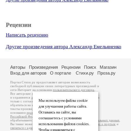
Другие произведения автора Александр Емельяненко
Рецензии
Написать рецензию
Другие произведения автора Александр Емельяненко
Авторы
Произведения
Рецензии
Поиск
Магазин
Вход для авторов
О портале
Стихи.ру
Проза.ру
Портал Стихи.ру предоставляет авторам возможность
свободной публикации своих литературных произведений в
сети Интернет на основании
пользовательского договора
.
Все авторские права на произведения принадлежат авторам
и охраняются
законом
. Перепечатка произведений возможна
Мы используем файлы cookie
только с согласия его автора, к которому вы можете
обратиться на его авторской странице. Ответственность за
для улучшения работы сайта.
тексты произведений авторы несут самостоятельно на
Оставаясь на сайте, вы
основании
правил публикации
и
законодательства
Российской Федерации
. Данные пользователей
соглашаетесь с условиями
обрабатываются на основании
Политики обработки персональных данных
.
использования файлов cookies.
Вы также можете посмотреть более подробную
информацию о портале
и
связаться с администрацией
.
Чтобы ознакомиться с