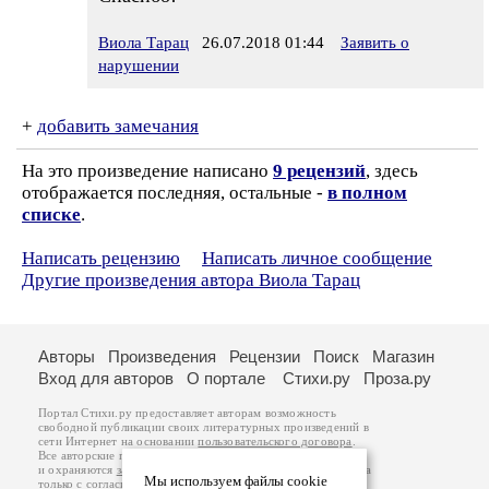
Виола Тарац
26.07.2018 01:44
Заявить о
нарушении
+
добавить замечания
На это произведение написано
9 рецензий
, здесь
отображается последняя, остальные -
в полном
списке
.
Написать рецензию
Написать личное сообщение
Другие произведения автора Виола Тарац
Авторы
Произведения
Рецензии
Поиск
Магазин
Вход для авторов
О портале
Стихи.ру
Проза.ру
Портал Стихи.ру предоставляет авторам возможность
свободной публикации своих литературных произведений в
сети Интернет на основании
пользовательского договора
.
Все авторские права на произведения принадлежат авторам
и охраняются
законом
. Перепечатка произведений возможна
Мы используем файлы cookie
только с согласия его автора, к которому вы можете