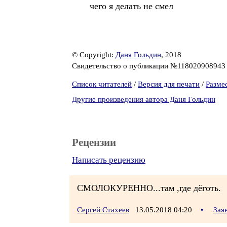
чего я делать не смел
© Copyright:
Даня Гольдин
, 2018
Свидетельство о публикации №11802090894
Список читателей
/
Версия для печати
/
Разме
Другие произведения автора Даня Гольдин
Рецензии
Написать рецензию
СМОЛОКУРЕННО...там ,где дёготь.
Сергей Стахеев
13.05.2018 04:20
•
Зая