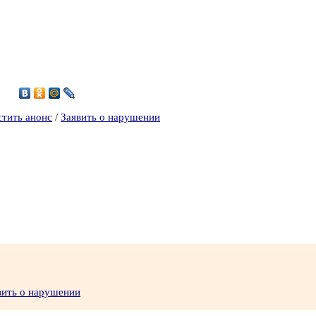
3
стить анонс
/
Заявить о нарушении
вить о нарушении