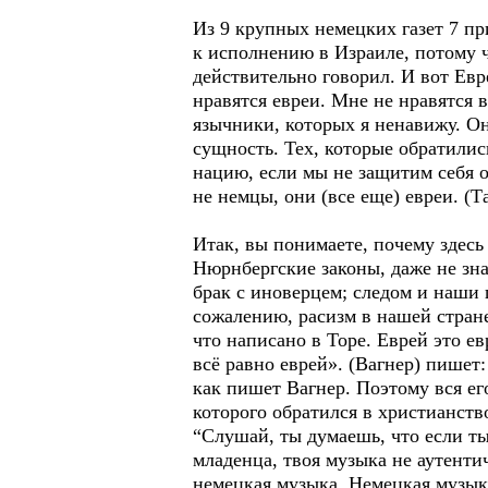
Из 9 крупных немецких газет 7 п
к исполнению в Израиле, потому ч
действительно говорил. И вот Евр
нравятся евреи. Мне не нравятся 
язычники, которых я ненавижу. О
сущность. Тех, которые обратилис
нацию, если мы не защитим себя о
не немцы, они (все еще) евреи. (
Итак, вы понимаете, почему здесь 
Нюрнбергские законы, даже не зна
брак с иноверцем; следом и наши 
сожалению, расизм в нашей стране
что написано в Торе. Еврей это е
всё равно еврей». (Вагнер) пишет
как пишет Вагнер. Поэтому вся ег
которого обратился в христианств
“Слушай, ты думаешь, что если ты
младенца, твоя музыка не аутенти
немецкая музыка. Немецкая музыка