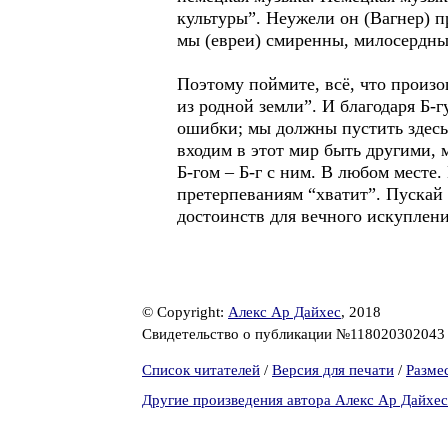
культуры”. Неужели он (Вагнер) пр
мы (евреи) смиренны, милосердны,
Поэтому поймите, всё, что произо
из родной земли”. И благодаря Б-
ошибки; мы должны пустить здесь 
входим в этот мир быть другими, м
Б-гом – Б-г с ним. В любом месте
претерпеваниям “хватит”. Пускай 
достоинств для вечного искуплени
© Copyright:
Алекс Ар Дайхес
, 2018
Свидетельство о публикации №11802030204
Список читателей
/
Версия для печати
/
Разме
Другие произведения автора Алекс Ар Дайхес