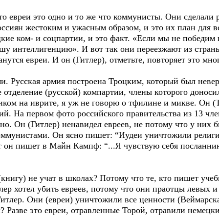
что евреи это одно и то же что коммунисты. Они сделали
ссиян жестоким и ужасным образом, и это их план для в
кие ком- и соцпартии, и это факт. «Если мы не победим 
у интеллигенцию». И вот так они переезжают из страны 
тся евреи. И он (Гитлер), отметьте, повторяет это мног
ми. Русская армия построена Троцким, который был неве
 отделение (русской) компартии, члены которого доносили
иком на иврите, я уж не говорю о тфилине и микве. Он 
ий. На первом фото российского правительства из 13 чле
но. Он (Гитлер) ненавидел евреев, не потому что у них 
 коммунистами. Он ясно пишет: “Иудеи уничтожили религ
 он пишет в Майн Кампф: “...Я чувствую себя посланник
(книгу) не учат в школах? Потому что те, кто пишет учеб
лер хотел убить евреев, потому что они праотцы левых 
Гитлер. Они (евреи) уничтожили все ценности (Веймарск
л? Разве это евреи, отравленные Торой, отравили немецк