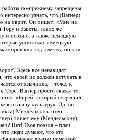
ьи работы по-прежнему запрещены
 интересно узнать, что (Вагнер)
ую на иврит. Он пишет: «Мне не
 Тору и Заветы, такие же
ру и поэзию, а также немецкую
 которые уничтожат немецкую
амаскированы под немцев, но они
ворит? Здесь все ненавидят
, что еврей не должен вступать в
ается от язычника, – тоже, к
 Торе. Вагнер просто сказал то,
анство. «Еврей, который согрешил,
жаете нашу культуру». Да, вот
ликса) Мендельсона, отец
агнер) пишет ему (Мендельсону):
ец? Нет! Твоя поэзия – плач
 что люди думают, что это
тебя называют врагом немецкой