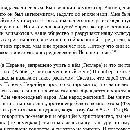
ринадлежали евреям. Был великий композитор Вагнер, ч
то он был антисемитом, задолго до эпохи наци. Мне было
ейский университет опубликовал его книгу, переведенн
верующие. Но что меня волнует? Евреи, которые оставили
ни вливаются в наше общество и разрушают нашу культу
ь в христианство, я считаю пятой колонной. Предатели,
т них прежде, чем они прикончат нас. Потому что они з
Такое происходило в средневековой Испании тоже.)“
(в Израиле) запрещено учить о нём (Гитлере) и что он го
я их. (Рабби делает насмешливый жест.) Нюрнберг сказал
школы называют такое расизмом. Сказать, что еврей отлич
. Но ведь Нюрнберг просто скопировал то, что написано в
врей, даже если он носит маску или обращается в христи
: “Вы милосердный народ. Мы народ жестокий. Вы уничто
о книга направлена ;;против еврейского композитора (Фе
о и крестил сына в церкви, когда тому было 5 лет. Он (В
 говоришь по-немецки и обращён в христианство, ты нем
чна (не немецкая ), ты отравляешь нашу культуру, потому
 исполнена гордости, а ты этого не умеешь. И поэтому 