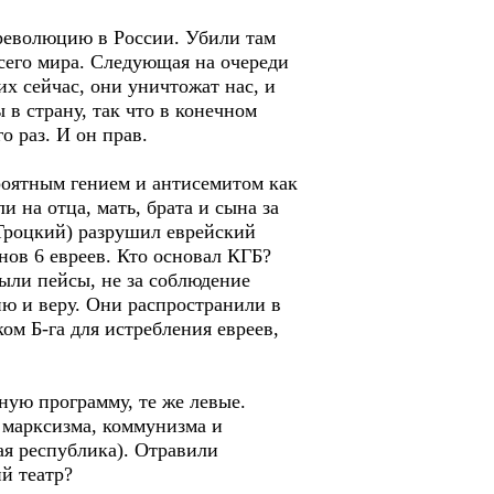
 революцию в России. Убили там
сего мира. Следующая на очереди
их сейчас, они уничтожат нас, и
в страну, так что в конечном
о раз. И он прав.
роятным гением и антисемитом как
 на отца, мать, брата и сына за
(Троцкий) разрушил еврейский
нов 6 евреев. Кто основал КГБ?
были пейсы, не за соблюдение
ию и веру. Они распространили в
ом Б-га для истребления евреев,
ную программу, те же левые.
и марксизма, коммунизма и
ая республика). Отравили
ий театр?