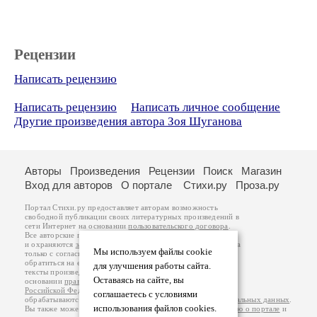
Рецензии
Написать рецензию
Написать рецензию
Написать личное сообщение
Другие произведения автора Зоя Шуганова
Авторы
Произведения
Рецензии
Поиск
Магазин
Вход для авторов
О портале
Стихи.ру
Проза.ру
Портал Стихи.ру предоставляет авторам возможность
свободной публикации своих литературных произведений в
сети Интернет на основании
пользовательского договора
.
Все авторские права на произведения принадлежат авторам
и охраняются
законом
. Перепечатка произведений возможна
Мы используем файлы cookie
только с согласия его автора, к которому вы можете
обратиться на его авторской странице. Ответственность за
для улучшения работы сайта.
тексты произведений авторы несут самостоятельно на
Оставаясь на сайте, вы
основании
правил публикации
и
законодательства
Российской Федерации
. Данные пользователей
соглашаетесь с условиями
обрабатываются на основании
Политики обработки персональных данных
.
использования файлов cookies.
Вы также можете посмотреть более подробную
информацию о портале
и