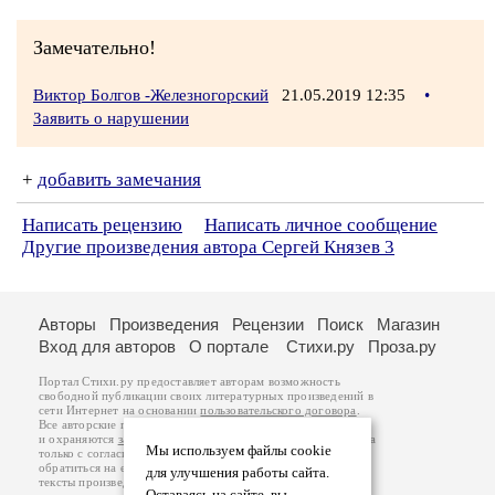
Замечательно!
Виктор Болгов -Железногорский
21.05.2019 12:35
•
Заявить о нарушении
+
добавить замечания
Написать рецензию
Написать личное сообщение
Другие произведения автора Сергей Князев 3
Авторы
Произведения
Рецензии
Поиск
Магазин
Вход для авторов
О портале
Стихи.ру
Проза.ру
Портал Стихи.ру предоставляет авторам возможность
свободной публикации своих литературных произведений в
сети Интернет на основании
пользовательского договора
.
Все авторские права на произведения принадлежат авторам
и охраняются
законом
. Перепечатка произведений возможна
Мы используем файлы cookie
только с согласия его автора, к которому вы можете
обратиться на его авторской странице. Ответственность за
для улучшения работы сайта.
тексты произведений авторы несут самостоятельно на