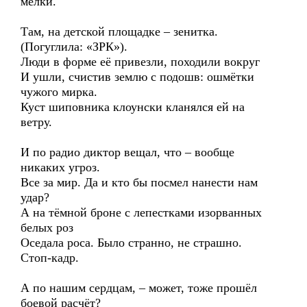
мелки.
Там, на детской площадке – зенитка.
(Погуглила: «ЗРК»).
Люди в форме её привезли, походили вокруг
И ушли, счистив землю с подошв: ошмётки
чужого мирка.
Куст шиповника клоунски кланялся ей на
ветру.
И по радио диктор вещал, что – вообще
никаких угроз.
Все за мир. Да и кто бы посмел нанести нам
удар?
А на тёмной броне с лепестками изорванных
белых роз
Оседала роса. Было странно, не страшно.
Стоп-кадр.
А по нашим сердцам, – может, тоже прошёл
боевой расчёт?