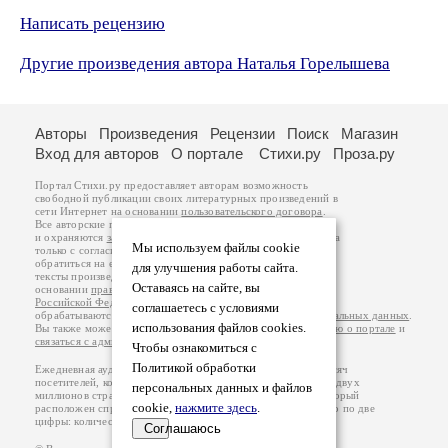
Написать рецензию
Другие произведения автора Наталья Горелышева
Авторы
Произведения
Рецензии
Поиск
Магазин
Вход для авторов
О портале
Стихи.ру
Проза.ру
Портал Стихи.ру предоставляет авторам возможность
свободной публикации своих литературных произведений в
сети Интернет на основании
пользовательского договора
.
Все авторские права на произведения принадлежат авторам
и охраняются
законом
. Перепечатка произведений возможна
Мы используем файлы cookie
только с согласия его автора, к которому вы можете
обратиться на его авторской странице. Ответственность за
для улучшения работы сайта.
тексты произведений авторы несут самостоятельно на
Оставаясь на сайте, вы
основании
правил публикации
и
законодательства
Российской Федерации
. Данные пользователей
соглашаетесь с условиями
обрабатываются на основании
Политики обработки персональных данных
.
использования файлов cookies.
Вы также можете посмотреть более подробную
информацию о портале
и
связаться с администрацией
.
Чтобы ознакомиться с
Политикой обработки
Ежедневная аудитория портала Стихи.ру – порядка 200 тысяч
посетителей, которые в общей сумме просматривают более двух
персональных данных и файлов
миллионов страниц по данным счетчика посещаемости, который
cookie,
нажмите здесь
.
расположен справа от этого текста. В каждой графе указано по две
цифры: количество просмотров и количество посетителей.
Соглашаюсь