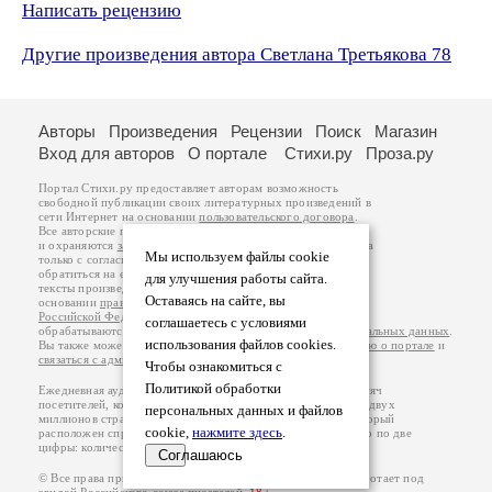
Написать рецензию
Другие произведения автора Светлана Третьякова 78
Авторы
Произведения
Рецензии
Поиск
Магазин
Вход для авторов
О портале
Стихи.ру
Проза.ру
Портал Стихи.ру предоставляет авторам возможность
свободной публикации своих литературных произведений в
сети Интернет на основании
пользовательского договора
.
Все авторские права на произведения принадлежат авторам
и охраняются
законом
. Перепечатка произведений возможна
Мы используем файлы cookie
только с согласия его автора, к которому вы можете
обратиться на его авторской странице. Ответственность за
для улучшения работы сайта.
тексты произведений авторы несут самостоятельно на
Оставаясь на сайте, вы
основании
правил публикации
и
законодательства
Российской Федерации
. Данные пользователей
соглашаетесь с условиями
обрабатываются на основании
Политики обработки персональных данных
.
использования файлов cookies.
Вы также можете посмотреть более подробную
информацию о портале
и
связаться с администрацией
.
Чтобы ознакомиться с
Политикой обработки
Ежедневная аудитория портала Стихи.ру – порядка 200 тысяч
посетителей, которые в общей сумме просматривают более двух
персональных данных и файлов
миллионов страниц по данным счетчика посещаемости, который
cookie,
нажмите здесь
.
расположен справа от этого текста. В каждой графе указано по две
цифры: количество просмотров и количество посетителей.
Соглашаюсь
© Все права принадлежат авторам, 2000-2026. Портал работает под