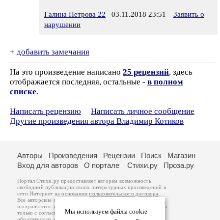
Галина Петрова 22
03.11.2018 23:51
Заявить о
нарушении
+
добавить замечания
На это произведение написано
25 рецензий
, здесь
отображается последняя, остальные -
в полном
списке
.
Написать рецензию
Написать личное сообщение
Другие произведения автора Владимир Котиков
Авторы
Произведения
Рецензии
Поиск
Магазин
Вход для авторов
О портале
Стихи.ру
Проза.ру
Портал Стихи.ру предоставляет авторам возможность
свободной публикации своих литературных произведений в
сети Интернет на основании
пользовательского договора
.
Все авторские права на произведения принадлежат авторам
и охраняются
законом
. Перепечатка произведений возможна
Мы используем файлы cookie
только с согласия его автора, к которому вы можете
обратиться на его авторской странице. Ответственность за