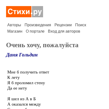
Авторы
Произведения
Рецензии
Поиск
Магазин
О портале
Вход для авторов
Очень хочу, пожалуйста
Даня Гольдин
Мне б получить ответ
К лету
Я б проломил стену
Да ее нету
Я шел из А в Б
А оказался между