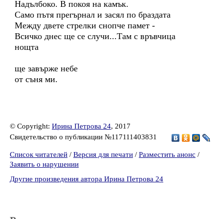
Надълбоко. В покоя на камък.
Само пътя прегърнал и засял по браздата
Между двете стрелки снопче памет -
Всичко днес ще се случи...Там с връвчица
нощта
ще завърже небе
от съня ми.
© Copyright:
Ирина Петрова 24
, 2017
Свидетельство о публикации №117111403831
Список читателей
/
Версия для печати
/
Разместить анонс
/
Заявить о нарушении
Другие произведения автора Ирина Петрова 24