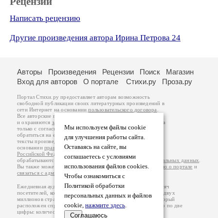
Рецензии
Написать рецензию
Другие произведения автора Ирина Петрова 24
Авторы
Произведения
Рецензии
Поиск
Магазин
Вход для авторов
О портале
Стихи.ру
Проза.ру
Портал Стихи.ру предоставляет авторам возможность
свободной публикации своих литературных произведений в
сети Интернет на основании
пользовательского договора
.
Все авторские права на произведения принадлежат авторам
и охраняются
законом
. Перепечатка произведений возможна
Мы используем файлы cookie
только с согласия его автора, к которому вы можете
обратиться на его авторской странице. Ответственность за
для улучшения работы сайта.
тексты произведений авторы несут самостоятельно на
Оставаясь на сайте, вы
основании
правил публикации
и
законодательства
Российской Федерации
. Данные пользователей
соглашаетесь с условиями
обрабатываются на основании
Политики обработки персональных данных
.
использования файлов cookies.
Вы также можете посмотреть более подробную
информацию о портале
и
связаться с администрацией
.
Чтобы ознакомиться с
Политикой обработки
Ежедневная аудитория портала Стихи.ру – порядка 200 тысяч
посетителей, которые в общей сумме просматривают более двух
персональных данных и файлов
миллионов страниц по данным счетчика посещаемости, который
cookie,
нажмите здесь
.
расположен справа от этого текста. В каждой графе указано по две
цифры: количество просмотров и количество посетителей.
Соглашаюсь