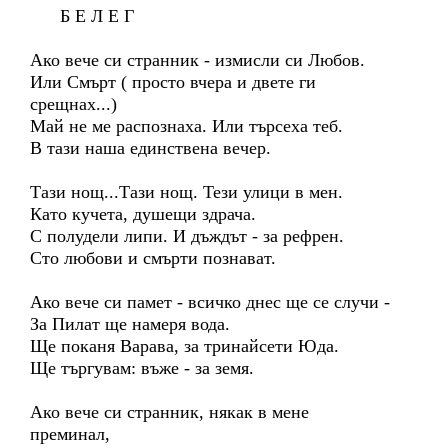
Б Е Л Е Г
Ако вече си странник - измисли си Любов.
Или Смърт ( просто вчера и двете ги
срещнах...)
Май не ме распознаха. Или търсеха теб.
В тази наша единствена вечер.
Тази нощ...Тази нощ. Тези улици в мен.
Като кучета, душещи здрача.
С полудели липи. И дъждът - за рефрен.
Сто любови и смърти познават.
Ако вече си памет - всичко днес ще се случи -
За Пилат ще намеря вода.
Ще поканя Варава, за тринайсети Юда.
Ще търгувам: въже - за земя.
Ако вече си странник, някак в мене
преминал,