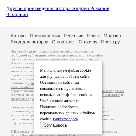
Другие произведения автора Андрей Романов
-Старший
Авторы
Произведения
Рецензии
Поиск
Магазин
Вход для авторов
О портале
Стихи.ру
Проза.ру
Портал Стихи.ру предоставляет авторам возможность
свободной публикации своих литературных произведений в
сети Интернет на основании
пользовательского договора
.
Все авторские права на произведения принадлежат авторам
и охраняются
законом
. Перепечатка произведений возможна
Мы используем файлы cookie
только с согласия его автора, к которому вы можете
обратиться на его авторской странице. Ответственность за
для улучшения работы сайта.
тексты произведений авторы несут самостоятельно на
Оставаясь на сайте, вы
основании
правил публикации
и
законодательства
Российской Федерации
. Данные пользователей
соглашаетесь с условиями
обрабатываются на основании
Политики обработки персональных данных
.
использования файлов cookies.
Вы также можете посмотреть более подробную
информацию о портале
и
связаться с администрацией
.
Чтобы ознакомиться с
Политикой обработки
Ежедневная аудитория портала Стихи.ру – порядка 200 тысяч
посетителей, которые в общей сумме просматривают более двух
персональных данных и файлов
миллионов страниц по данным счетчика посещаемости, который
cookie,
нажмите здесь
.
расположен справа от этого текста. В каждой графе указано по две
цифры: количество просмотров и количество посетителей.
Соглашаюсь
© Все права принадлежат авторам, 2000-2026. Портал работает под
эгидой
Российского союза писателей
.
18+