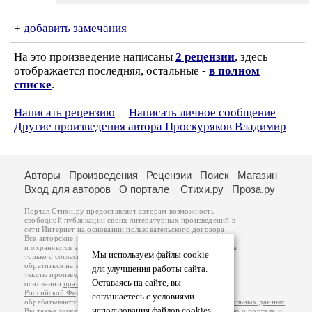
+
добавить замечания
На это произведение написаны
2 рецензии
, здесь
отображается последняя, остальные -
в полном
списке
.
Написать рецензию
Написать личное сообщение
Другие произведения автора Проскуряков Владимир
Авторы
Произведения
Рецензии
Поиск
Магазин
Вход для авторов
О портале
Стихи.ру
Проза.ру
Портал Стихи.ру предоставляет авторам возможность
свободной публикации своих литературных произведений в
сети Интернет на основании
пользовательского договора
.
Все авторские права на произведения принадлежат авторам
и охраняются
законом
. Перепечатка произведений возможна
Мы используем файлы cookie
только с согласия его автора, к которому вы можете
обратиться на его авторской странице. Ответственность за
для улучшения работы сайта.
тексты произведений авторы несут самостоятельно на
Оставаясь на сайте, вы
основании
правил публикации
и
законодательства
Российской Федерации
. Данные пользователей
соглашаетесь с условиями
обрабатываются на основании
Политики обработки персональных данных
.
использования файлов cookies.
Вы также можете посмотреть более подробную
информацию о портале
и