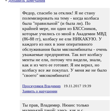
+
добавить замечания
Федор, спасибо за отклик! Я не стану
полемизировать на тему - когда колбаса
была "правильной" (и была ли). По
крайней мере, ни один из БХССников,
которые учились со мной в Академии МВД
(86-88 гг), колбасу не ели НИКАКУЮ. У
каждого из них в зоне оперативного
обслуживания были мясокомбинаты - очень
уважаемые предприятия. Так вот колбасу
менты не ели, потому что видели, знали,
как и из чего ее готовят. Я им верил, но
колбасу все же покупал. У меня же не было
"своего" мясокомбината!
Проскуряков Владимир
19.11.2017 19:39
Заявить о нарушении
Ты прав, Владимир. Нюанс только
маленький такой: здесь, как и с