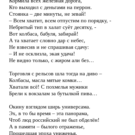
Кормила всех железная дорога,
Кто выходил с деньгами на перрон.
Стоянка – две минуты, не зевай!
– Всем хватит, всем отпустим по порядку, -
Небритый тип в халат суёт десятку, -
Вот колбаса, бабуля, забирай!
А та хватает словно дар с небес,
Не взвесив и не спрашивая сдачу:
– И не осклизла, экая удача!
Не видно только, с жиром али без…
Торговля с рельсов шла тогда на диво –
Колбасы, масла мятые комки…
Хватали всё! С похмелья мужики
Брели к вокзалам за бутылкой пива…
Окину взглядом ширь универсама.
Эх, в то бы время – эта панорама,
Чтоб люд российский не был обделён!
А в памяти – былого отраженье,
Прошедшая эпоха униженья,