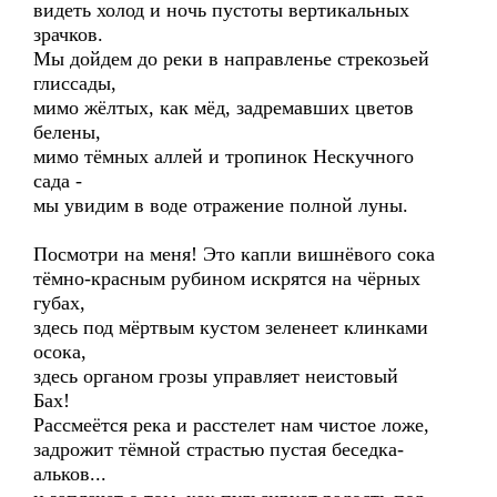
видеть холод и ночь пустоты вертикальных
зрачков.
Мы дойдем до реки в направленье стрекозьей
глиссады,
мимо жёлтых, как мёд, задремавших цветов
белены,
мимо тёмных аллей и тропинок Нескучного
сада -
мы увидим в воде отражение полной луны.
Посмотри на меня! Это капли вишнёвого сока
тёмно-красным рубином искрятся на чёрных
губах,
здесь под мёртвым кустом зеленеет клинками
осока,
здесь органом грозы управляет неистовый
Бах!
Рассмеётся река и расстелет нам чистое ложе,
задрожит тёмной страстью пустая беседка-
альков...