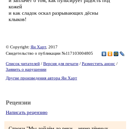
и заплачет о том, как пульсирует радость под
кожей
и как сладок оскал разрывающих дёсны
клыков!
© Copyright:
Ян Харт
, 2017
Свидетельство о публикации №117103004805
Список читателей
/
Версия для печати
/
Разместить анонс
/
Заявить о нарушении
Другие произведения автора Ян Харт
Рецензии
Написать рецензию
Строки "Мы дойдём до реки... мимо тёмных