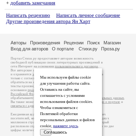
+
добавить замечания
Написать рецензию
Написать личное сообщение
Другие произведения автора Ян Харт
Авторы
Произведения
Рецензии
Поиск
Магазин
Вход для авторов
О портале
Стихи.ру
Проза.ру
Портал Стихи.ру предоставляет авторам возможность
свободной публикации своих литературных произведений в
сети Интернет на основании
пользовательского договора
.
Все авторские права на произведения принадлежат авторам
и охраняются
законом
. Перепечатка произведений возможна
Мы используем файлы cookie
только с согласия его автора, к которому вы можете
обратиться на его авторской странице. Ответственность за
для улучшения работы сайта.
тексты произведений авторы несут самостоятельно на
Оставаясь на сайте, вы
основании
правил публикации
и
законодательства
Российской Федерации
. Данные пользователей
соглашаетесь с условиями
обрабатываются на основании
Политики обработки персональных данных
.
использования файлов cookies.
Вы также можете посмотреть более подробную
информацию о портале
и
связаться с администрацией
.
Чтобы ознакомиться с
Политикой обработки
Ежедневная аудитория портала Стихи.ру – порядка 200 тысяч
посетителей, которые в общей сумме просматривают более двух
персональных данных и файлов
миллионов страниц по данным счетчика посещаемости, который
cookie,
нажмите здесь
.
расположен справа от этого текста. В каждой графе указано по две
цифры: количество просмотров и количество посетителей.
Соглашаюсь