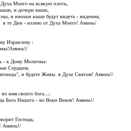
 Духа Моего на всякую плоть,
аши, и дочери ваши,
ны, и юноши ваши будут видеть - видения,
в те Дни - излию от Духа Моего! Аминь/
му Израилеву :
ивы!Аминь!/
ь - к Дому Молитвы:
ые Сердцем,
ятницы", и будете Живы в Духе Святом! Аминь!/
о имя своего бога...;
а Бога Нашего - во Веки Веков! Аминь!/
ворит Господь;
 Аминь!/