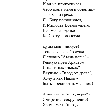
И ад не прикоснулся,
Чтоб взять меня в объятия,-
"Праха" и греха...
Я - Богу поклонился,
И Милость Всемогущего,
Всё моё сердечко -
Ко Свету - вознесла!..
Душа моя - ликует!
Теперь я - как "овечка!"..
Я словно "Авель веры" -
Ревную пред Христом!
И на "иных языках" -
Вкушаю - "плод от древа",
Хочу я как Иаков -
Быть - ревностным сыном!
Хочу иметь "плод веры" -
Смирение, сокрушение!
Хочу иметь "плоды" -