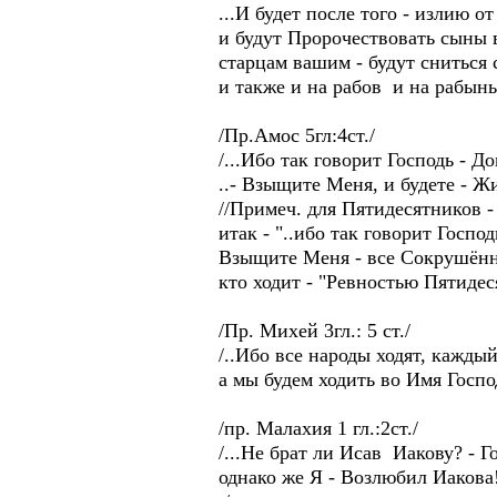
...И будет после того - излию от
и будут Пророчествовать сыны в
старцам вашим - будут сниться с
и также и на рабов и на рабынь 
/Пр.Амос 5гл:4ст./
/...Ибо так говорит Господь - До
..- Взыщите Меня, и будете - Ж
//Примеч. для Пятидесятников -
итак - "..ибо так говорит Господ
Взыщите Меня - все Сокрушённ
кто ходит - "Ревностью Пятидес
/Пр. Михей 3гл.: 5 ст./
/..Ибо все народы ходят, каждый в
а мы будем ходить во Имя Господ
/пр. Малахия 1 гл.:2ст./
/...Не брат ли Исав Иакову? - Го
однако же Я - Возлюбил Иакова!