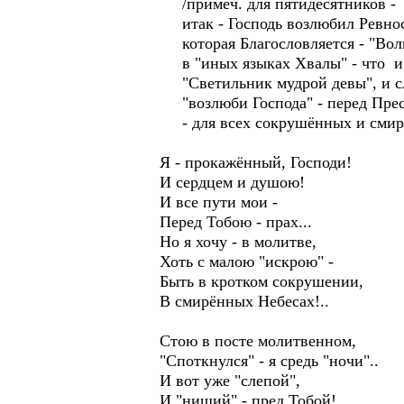
/примеч. для пятидесятников -
итак - Господь возлюбил Ревнос
которая Благословляется - "Вол
в "иных языках Хвалы" - что и 
"Светильник мудрой девы", и с
"возлюби Господа" - перед Прес
- для всех сокрушённых и смир
Я - прокажённый, Господи!
И сердцем и душою!
И все пути мои -
Перед Тобою - прах...
Но я хочу - в молитве,
Хоть с малою "искрою" -
Быть в кротком сокрушении,
В смирённых Небесах!..
Стою в посте молитвенном,
"Споткнулся" - я средь "ночи"..
И вот уже "слепой",
И "нищий" - пред Тобой!