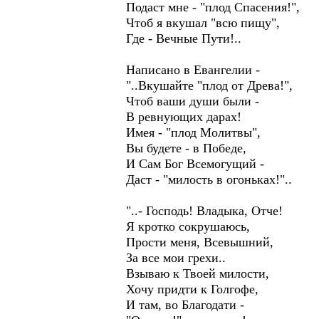
Подаст мне - "плод Спасения!",
Чтоб я вкушал "всю пищу",
Где - Вечные Пути!..
Написано в Евангелии -
"..Вкушайте "плод от Древа!",
Чтоб ваши души были -
В ревнующих дарах!
Имея - "плод Молитвы",
Вы будете - в Победе,
И Сам Бог Всемогущий -
Даст - "милость в огоньках!"..
"..- Господь! Владыка, Отче!
Я кротко сокрушаюсь,
Прости меня, Всевышний,
За все мои грехи..
Взываю к Твоей милости,
Хочу придти к Голгофе,
И там, во Благодати -