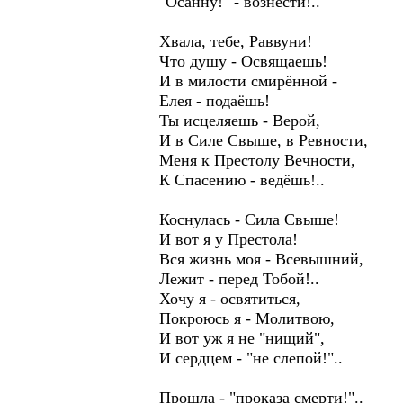
"Осанну!" - вознести!..
Хвала, тебе, Раввуни!
Что душу - Освящаешь!
И в милости смирённой -
Елея - подаёшь!
Ты исцеляешь - Верой,
И в Силе Свыше, в Ревности,
Меня к Престолу Вечности,
К Спасению - ведёшь!..
Коснулась - Сила Свыше!
И вот я у Престола!
Вся жизнь моя - Всевышний,
Лежит - перед Тобой!..
Хочу я - освятиться,
Покроюсь я - Молитвою,
И вот уж я не "нищий",
И сердцем - "не слепой!"..
Прошла - "проказа смерти!"..