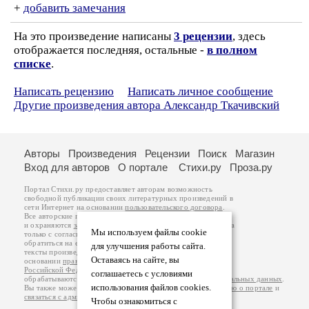
+
добавить замечания
На это произведение написаны
3 рецензии
, здесь
отображается последняя, остальные -
в полном
списке
.
Написать рецензию
Написать личное сообщение
Другие произведения автора Александр Ткачивский
Авторы
Произведения
Рецензии
Поиск
Магазин
Вход для авторов
О портале
Стихи.ру
Проза.ру
Портал Стихи.ру предоставляет авторам возможность
свободной публикации своих литературных произведений в
сети Интернет на основании
пользовательского договора
.
Все авторские права на произведения принадлежат авторам
и охраняются
законом
. Перепечатка произведений возможна
Мы используем файлы cookie
только с согласия его автора, к которому вы можете
обратиться на его авторской странице. Ответственность за
для улучшения работы сайта.
тексты произведений авторы несут самостоятельно на
Оставаясь на сайте, вы
основании
правил публикации
и
законодательства
Российской Федерации
. Данные пользователей
соглашаетесь с условиями
обрабатываются на основании
Политики обработки персональных данных
.
использования файлов cookies.
Вы также можете посмотреть более подробную
информацию о портале
и
связаться с администрацией
.
Чтобы ознакомиться с