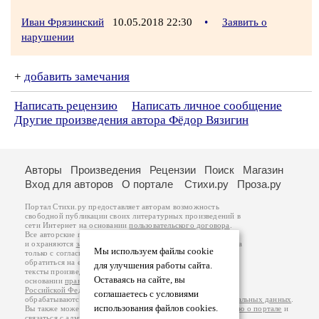
Иван Фрязинский
10.05.2018 22:30
•
Заявить о
нарушении
+
добавить замечания
Написать рецензию
Написать личное сообщение
Другие произведения автора Фёдор Вязигин
Авторы
Произведения
Рецензии
Поиск
Магазин
Вход для авторов
О портале
Стихи.ру
Проза.ру
Портал Стихи.ру предоставляет авторам возможность
свободной публикации своих литературных произведений в
сети Интернет на основании
пользовательского договора
.
Все авторские права на произведения принадлежат авторам
и охраняются
законом
. Перепечатка произведений возможна
Мы используем файлы cookie
только с согласия его автора, к которому вы можете
обратиться на его авторской странице. Ответственность за
для улучшения работы сайта.
тексты произведений авторы несут самостоятельно на
Оставаясь на сайте, вы
основании
правил публикации
и
законодательства
Российской Федерации
. Данные пользователей
соглашаетесь с условиями
обрабатываются на основании
Политики обработки персональных данных
.
использования файлов cookies.
Вы также можете посмотреть более подробную
информацию о портале
и
связаться с администрацией
.