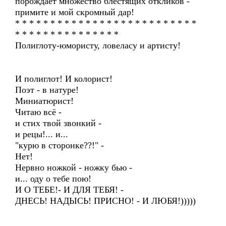
порождает множество блестящих откликов -
примите и мой скромный дар!
* * * * * * * * * * * * * * * * * * * * * * * * * *
* * * * * * * * * * * * * * *
Полиглоту-юмористу, ловеласу и артисту!
И полиглот! И колорист!
Поэт - в натуре!
Миниатюрист!
Читаю всё -
и стих твой звонкий -
и рецы!... и...
"курю в сторонке??!" -
Нет!
Нервно ножкой - ножку бью -
и... оду о тебе пою!
И О ТЕБЕ!- И ДЛЯ ТЕБЯ! -
ДНЕСЬ! НАДЫСЬ! ПРИСНО! - И ЛЮБЯ!)))))