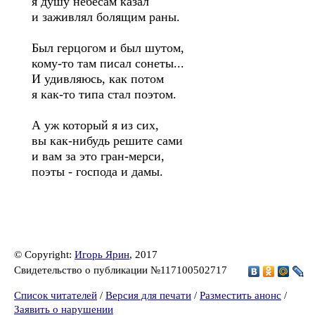
я душу небесам казал
и заживлял болящим раны.
Был герцогом и был шутом,
кому-то там писал сонеты...
И удивляюсь, как потом
я как-то типа стал поэтом.
А уж который я из сих,
вы как-нибудь решите сами
и вам за это гран-мерси,
поэты - господа и дамы.
© Copyright:
Игорь Ярин
, 2017
Свидетельство о публикации №117100502717
Список читателей
/
Версия для печати
/
Разместить анонс
/
Заявить о нарушении