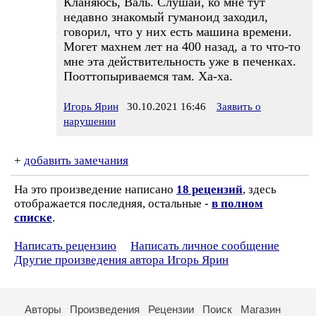
Кланяюсь, Валь. Слушай, ко мне тут
недавно знакомый гуманоид заходил,
говорил, что у них есть машина времени.
Могет махнем лет на 400 назад, а то что-то
мне эта действительность уже в печенках.
Пооттопыриваемся там. Ха-ха.
Игорь Ярин
30.10.2021 16:46
Заявить о
нарушении
+
добавить замечания
На это произведение написано
18 рецензий
, здесь
отображается последняя, остальные -
в полном
списке
.
Написать рецензию
Написать личное сообщение
Другие произведения автора Игорь Ярин
Авторы
Произведения
Рецензии
Поиск
Магазин