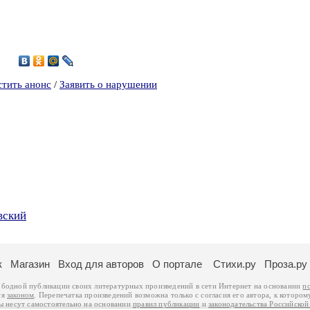
0
стить анонс
/
Заявить о нарушении
вский
к
Магазин
Вход для авторов
О портале
Стихи.ру
Проза.ру
ободной публикации своих литературных произведений в сети Интернет на основании
п
ся
законом
. Перепечатка произведений возможна только с согласия его автора, к котором
ры несут самостоятельно на основании
правил публикации
и
законодательства Российско