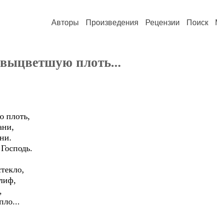
Авторы
Произведения
Рецензии
Поиск
 выцветшую плоть...
ю плоть,
ани,
ни.
 Господь.
стекло,
лиф,
,
пло...