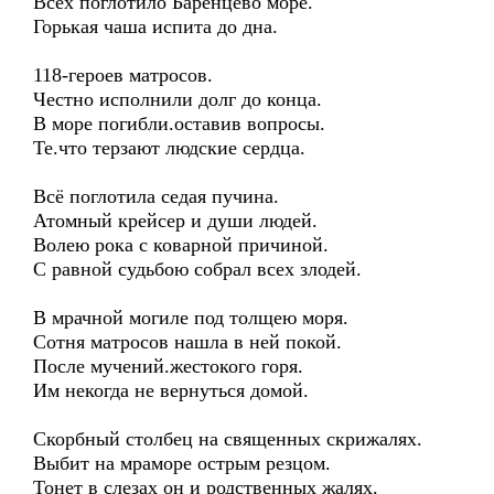
Всех поглотило Баренцево море.
Горькая чаша испита до дна.
118-героев матросов.
Честно исполнили долг до конца.
В море погибли.оставив вопросы.
Те.что терзают людские сердца.
Всё поглотила седая пучина.
Атомный крейсер и души людей.
Волею рока с коварной причиной.
С равной судьбою собрал всех злодей.
В мрачной могиле под толщею моря.
Сотня матросов нашла в ней покой.
После мучений.жестокого горя.
Им некогда не вернуться домой.
Скорбный столбец на священных скрижалях.
Выбит на мраморе острым резцом.
Тонет в слезах он и родственных жалях.