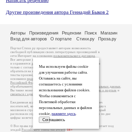
Написать рецензию
Другие произведения автора Геннадий Быков 2
Авторы
Произведения
Рецензии
Поиск
Магазин
Вход для авторов
О портале
Стихи.ру
Проза.ру
Портал Стихи.ру предоставляет авторам возможность
свободной публикации своих литературных произведений в
сети Интернет на основании
пользовательского договора
.
Все авторские права на произведения принадлежат авторам
и охраняются
законом
. Перепечатка произведений возможна
Мы используем файлы cookie
только с согласия его автора, к которому вы можете
обратиться на его авторской странице. Ответственность за
для улучшения работы сайта.
тексты произведений авторы несут самостоятельно на
Оставаясь на сайте, вы
основании
правил публикации
и
законодательства
Российской Федерации
. Данные пользователей
соглашаетесь с условиями
обрабатываются на основании
Политики обработки персональных данных
.
использования файлов cookies.
Вы также можете посмотреть более подробную
информацию о портале
и
связаться с администрацией
.
Чтобы ознакомиться с
Политикой обработки
Ежедневная аудитория портала Стихи.ру – порядка 200 тысяч
посетителей, которые в общей сумме просматривают более двух
персональных данных и файлов
миллионов страниц по данным счетчика посещаемости, который
cookie,
нажмите здесь
.
расположен справа от этого текста. В каждой графе указано по две
цифры: количество просмотров и количество посетителей.
Соглашаюсь
© Все права принадлежат авторам, 2000-2026. Портал работает под
эгидой
Российского союза писателей
.
18+