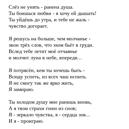
Слёз не унять - ранена душа.
Ты боишься любви - я хочу ей дышать!
Ты уйдёшь до утра, и тебе не жаль -
чувство догорает.
Я решусь на больше, чем молчанье -
звон трёх слов, что эхом бьёт в груди.
Вслед тебе летит моё отчаянье
и молчит луна в небе, впереди...
Я потрясён, кем ты хочешь быть -
Всюду успеть, из всех чаш испить.
Я не смогу так же ярко жить,
Я замираю.
Ты холодом душу мне ранишь вновь,
А я твои страхи гоню из снов;
Я - зеркало чувства, я - сердца зов...
И я - проиграю.