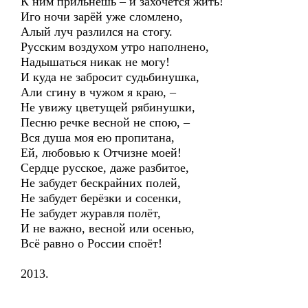
К ним прильнёшь – и захочется жить!
Иго ночи зарёй уже сломлено,
Алый луч разлился на стогу.
Русским воздухом утро наполнено,
Надышаться никак не могу!
И куда не забросит судьбинушка,
Али сгину в чужом я краю, –
Не увижу цветущей рябинушки,
Песню речке весной не спою, –
Вся душа моя ею пропитана,
Ей, любовью к Отчизне моей!
Сердце русское, даже разбитое,
Не забудет бескрайних полей,
Не забудет берёзки и сосенки,
Не забудет журавля полёт,
И не важно, весной или осенью,
Всё равно о России споёт!
2013.