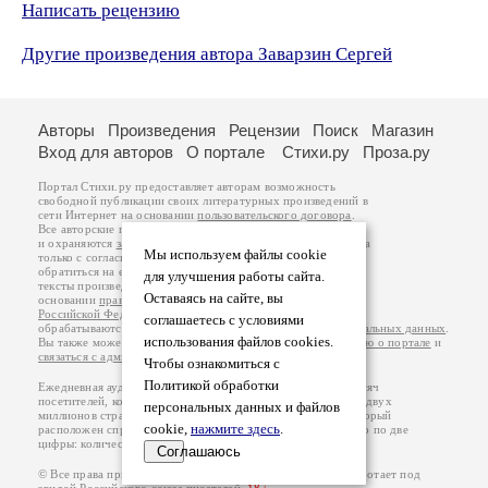
Написать рецензию
Другие произведения автора Заварзин Сергей
Авторы
Произведения
Рецензии
Поиск
Магазин
Вход для авторов
О портале
Стихи.ру
Проза.ру
Портал Стихи.ру предоставляет авторам возможность
свободной публикации своих литературных произведений в
сети Интернет на основании
пользовательского договора
.
Все авторские права на произведения принадлежат авторам
и охраняются
законом
. Перепечатка произведений возможна
Мы используем файлы cookie
только с согласия его автора, к которому вы можете
обратиться на его авторской странице. Ответственность за
для улучшения работы сайта.
тексты произведений авторы несут самостоятельно на
Оставаясь на сайте, вы
основании
правил публикации
и
законодательства
Российской Федерации
. Данные пользователей
соглашаетесь с условиями
обрабатываются на основании
Политики обработки персональных данных
.
использования файлов cookies.
Вы также можете посмотреть более подробную
информацию о портале
и
связаться с администрацией
.
Чтобы ознакомиться с
Политикой обработки
Ежедневная аудитория портала Стихи.ру – порядка 200 тысяч
посетителей, которые в общей сумме просматривают более двух
персональных данных и файлов
миллионов страниц по данным счетчика посещаемости, который
cookie,
нажмите здесь
.
расположен справа от этого текста. В каждой графе указано по две
цифры: количество просмотров и количество посетителей.
Соглашаюсь
© Все права принадлежат авторам, 2000-2026. Портал работает под