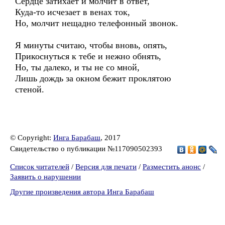
Сердце затихает и молчит в ответ,
Куда-то исчезает в венах ток,
Но, молчит нещадно телефонный звонок.
Я минуты считаю, чтобы вновь, опять,
Прикоснуться к тебе и нежно обнять,
Но, ты далеко, и ты не со мной,
Лишь дождь за окном бежит проклятою
стеной.
© Copyright:
Инга Барабаш
, 2017
Свидетельство о публикации №117090502393
Список читателей
/
Версия для печати
/
Разместить анонс
/
Заявить о нарушении
Другие произведения автора Инга Барабаш