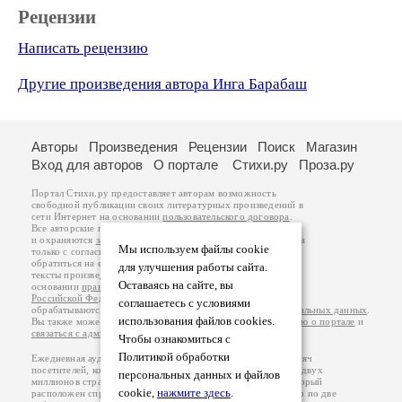
Рецензии
Написать рецензию
Другие произведения автора Инга Барабаш
Авторы
Произведения
Рецензии
Поиск
Магазин
Вход для авторов
О портале
Стихи.ру
Проза.ру
Портал Стихи.ру предоставляет авторам возможность
свободной публикации своих литературных произведений в
сети Интернет на основании
пользовательского договора
.
Все авторские права на произведения принадлежат авторам
и охраняются
законом
. Перепечатка произведений возможна
Мы используем файлы cookie
только с согласия его автора, к которому вы можете
обратиться на его авторской странице. Ответственность за
для улучшения работы сайта.
тексты произведений авторы несут самостоятельно на
Оставаясь на сайте, вы
основании
правил публикации
и
законодательства
Российской Федерации
. Данные пользователей
соглашаетесь с условиями
обрабатываются на основании
Политики обработки персональных данных
.
использования файлов cookies.
Вы также можете посмотреть более подробную
информацию о портале
и
связаться с администрацией
.
Чтобы ознакомиться с
Политикой обработки
Ежедневная аудитория портала Стихи.ру – порядка 200 тысяч
посетителей, которые в общей сумме просматривают более двух
персональных данных и файлов
миллионов страниц по данным счетчика посещаемости, который
cookie,
нажмите здесь
.
расположен справа от этого текста. В каждой графе указано по две