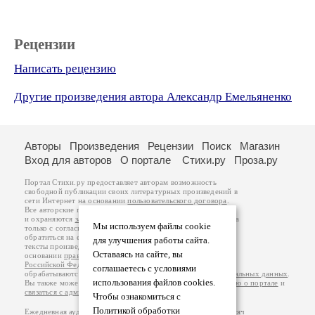
Рецензии
Написать рецензию
Другие произведения автора Александр Емельяненко
Авторы
Произведения
Рецензии
Поиск
Магазин
Вход для авторов
О портале
Стихи.ру
Проза.ру
Портал Стихи.ру предоставляет авторам возможность
свободной публикации своих литературных произведений в
сети Интернет на основании
пользовательского договора
.
Все авторские права на произведения принадлежат авторам
и охраняются
законом
. Перепечатка произведений возможна
Мы используем файлы cookie
только с согласия его автора, к которому вы можете
обратиться на его авторской странице. Ответственность за
для улучшения работы сайта.
тексты произведений авторы несут самостоятельно на
Оставаясь на сайте, вы
основании
правил публикации
и
законодательства
Российской Федерации
. Данные пользователей
соглашаетесь с условиями
обрабатываются на основании
Политики обработки персональных данных
.
использования файлов cookies.
Вы также можете посмотреть более подробную
информацию о портале
и
связаться с администрацией
.
Чтобы ознакомиться с
Политикой обработки
Ежедневная аудитория портала Стихи.ру – порядка 200 тысяч