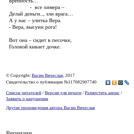
Бренность…
- все химера –
Делай деньги.., зли врага…
А у нас – улитка Вера.
- Вера, высуни рога!
Вот она – сидит в песочке,
Головой кивает дочке.
© Copyright:
Васин Вячеслав
, 2017
Свидетельство о публикации №117082907740
Список читателей
/
Версия для печати
/
Разместить анонс
/
Заявить о нарушении
Другие произведения автора Васин Вячеслав
Рецензии