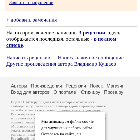
Заявить о нарушении
+
добавить замечания
На это произведение написаны
3 рецензии
, здесь
отображается последняя, остальные -
в полном
списке
.
Написать рецензию
Написать личное сообщение
Другие произведения автора Владимир Кушаев
Авторы
Произведения
Рецензии
Поиск
Магазин
Вход для авторов
О портале
Стихи.ру
Проза.ру
Портал Стихи.ру предоставляет авторам возможность
свободной публикации своих литературных произведений в
сети Интернет на основании
пользовательского договора
.
Все авторские права на произведения принадлежат авторам
и охраняются
законом
. Перепечатка произведений возможна
Мы используем файлы cookie
только с согласия его автора, к которому вы можете
обратиться на его авторской странице. Ответственность за
для улучшения работы сайта.
тексты произведений авторы несут самостоятельно на
Оставаясь на сайте, вы
основании
правил публикации
и
законодательства
Российской Федерации
. Данные пользователей