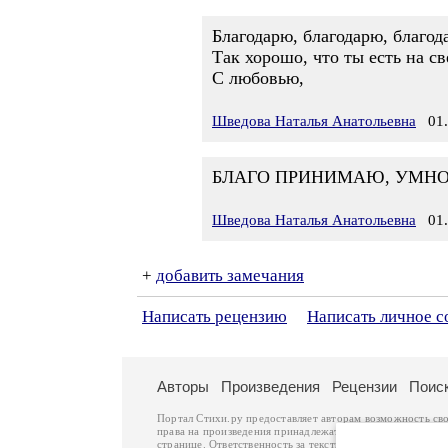
Благодарю, благодарю, благод
Так хорошо, что ты есть на св
С любовью,
Шведова Наталья Анатольевна
01.0
БЛАГО ПРИНИМАЮ, УМНОЖА
Шведова Наталья Анатольевна
01.0
+
добавить замечания
Написать рецензию
Написать личное 
Авторы
Произведения
Рецензии
Поис
Портал Стихи.ру предоставляет авторам возможность св
права на произведения принадлежат авторам и охраняют
странице. Ответственность за тексты произведений авто