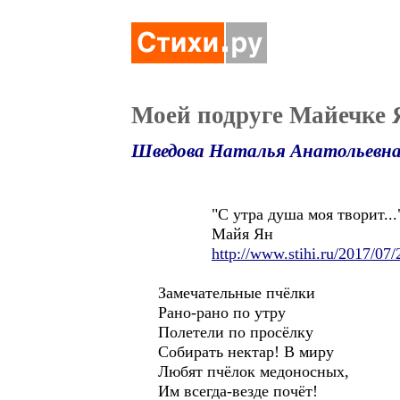
Моей подруге Майечке 
Шведова Наталья Анатольевн
"С утра душа моя творит...
Майя Ян
http://www.stihi.ru/2017/07
Замечательные пчёлки
Рано-рано по утру
Полетели по просёлку
Собирать нектар! В миру
Любят пчёлок медоносных,
Им всегда-везде почёт!