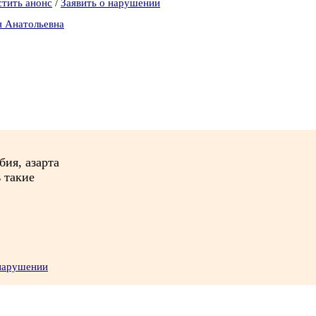
стить анонс
/
Заявить о нарушении
я Анатольевна
бия, азарта
ь такие
 нарушении