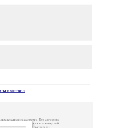
Анатольевна
ользовательского договора
. Все авторские
у вы можете обратиться на его авторской
й Федерации
. Данные пользователей