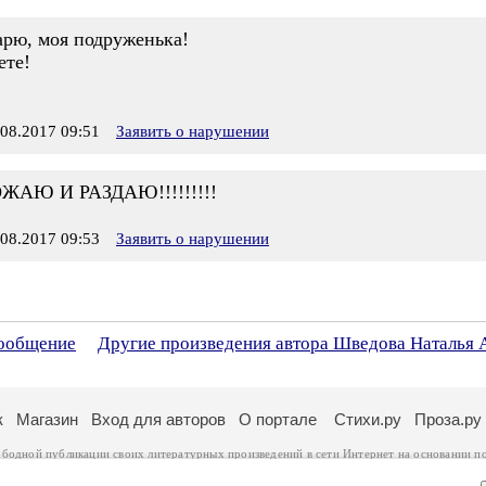
арю, моя подруженька!
ете!
8.2017 09:51
Заявить о нарушении
Ю И РАЗДАЮ!!!!!!!!!
8.2017 09:53
Заявить о нарушении
сообщение
Другие произведения автора Шведова Наталья 
к
Магазин
Вход для авторов
О портале
Стихи.ру
Проза.ру
ободной публикации своих литературных произведений в сети Интернет на основании
п
ся
законом
. Перепечатка произведений возможна только с согласия его автора, к котором
ры несут самостоятельно на основании
правил публикации
и
законодательства Российско