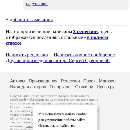
нарушении
+
добавить замечания
На это произведение написаны
3 рецензии
, здесь
отображается последняя, остальные -
в полном
списке
.
Написать рецензию
Написать личное сообщение
Другие произведения автора Сергей Суворов 60
Авторы
Произведения
Рецензии
Поиск
Магазин
Вход для авторов
О портале
Стихи.ру
Проза.ру
Портал Стихи.ру предоставляет авторам возможность
свободной публикации своих литературных произведений в
сети Интернет на основании
пользовательского договора
.
Все авторские права на произведения принадлежат авторам
и охраняются
законом
. Перепечатка произведений возможна
Мы используем файлы cookie
только с согласия его автора, к которому вы можете
обратиться на его авторской странице. Ответственность за
для улучшения работы сайта.
тексты произведений авторы несут самостоятельно на
Оставаясь на сайте, вы
основании
правил публикации
и
законодательства
Российской Федерации
. Данные пользователей