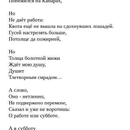
Понежился на Канарах,
Но
Не даёт работа:
Квота ещё не вышла на сдохнувших лошадей.
Гусей настрелять больше,
Потолще да пожирней,
Но
Толща болотной жижи
Ждёт мою душу,
Душит
Тлетворным смрадом…
А слово,
Оно - нетленно,
Не подвержено перемене,
Сказал и уже не воротишь:
О работе или субботе.
А в субботу