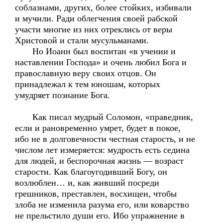
соблазнами, других, более стойких, избивали
и мучили. Ради облегчения своей рабской
участи многие из них отреклись от веры
Христовой и стали мусульманами.
Но Иоанн был воспитан «в учении и
наставлении Господа» и очень любил Бога и
православную веру своих отцов. Он
принадлежал к тем юношам, которых
умудряет познание Бога.
Как писал мудрый Соломон, «праведник,
если и рановременно умрет, будет в покое,
ибо не в долговечности честная старость, и не
числом лет измеряется: мудрость есть седина
для людей, и беспорочная жизнь — возраст
старости. Как благоугодивший Богу, он
возлюблен… и, как живший посреди
грешников, преставлен, восхищен, чтобы
злоба не изменила разума его, или коварство
не прельстило души его. Ибо упражнение в