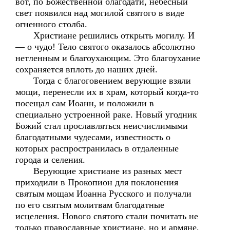
вот, по Божественной благодати, небесный
свет появился над могилой святого в виде
огненного столба.
Христиане решились открыть могилу. И
— о чудо! Тело святого оказалось абсолютно
нетленным и благоухающим. Это благоухание
сохраняется вплоть до наших дней.
Тогда с благоговением верующие взяли
мощи, перенесли их в храм, который когда-то
посещал сам Иоанн, и положили в
специально устроенной раке. Новый угодник
Божий стал прославляться неисчислимыми
благодатными чудесами, известность о
которых распространилась в отдаленные
города и селения.
Верующие христиане из разных мест
приходили в Прокопион для поклонения
святым мощам Иоанна Русского и получали
по его святым молитвам благодатные
исцеления. Нового святого стали почитать не
только православные христиане, но и армяне,