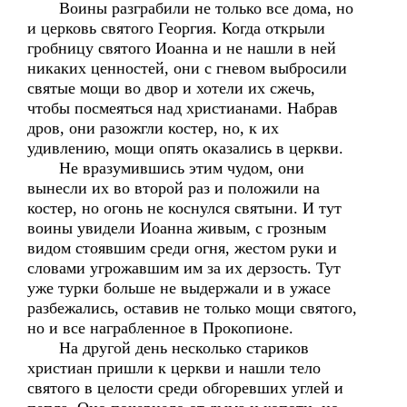
Воины разграбили не только все дома, но
и церковь святого Георгия. Когда открыли
гробницу святого Иоанна и не нашли в ней
никаких ценностей, они с гневом выбросили
святые мощи во двор и хотели их сжечь,
чтобы посмеяться над христианами. Набрав
дров, они разожгли костер, но, к их
удивлению, мощи опять оказались в церкви.
Не вразумившись этим чудом, они
вынесли их во второй раз и положили на
костер, но огонь не коснулся святыни. И тут
воины увидели Иоанна живым, с грозным
видом стоявшим среди огня, жестом руки и
словами угрожавшим им за их дерзость. Тут
уже турки больше не выдержали и в ужасе
разбежались, оставив не только мощи святого,
но и все награбленное в Прокопионе.
На другой день несколько стариков
христиан пришли к церкви и нашли тело
святого в целости среди обгоревших углей и