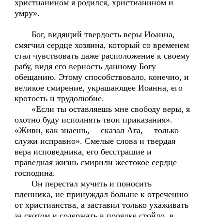
христианином я родился, христианином и
умру».
Бог, видящий твердость веры Иоанна,
смягчил сердце хозяина, который со временем
стал чувствовать даже расположение к своему
рабу, видя его верность данному Богу
обещанию. Этому способствовало, конечно, и
великое смирение, украшающее Иоанна, его
кротость и трудолюбие.
«Если ты оставляешь мне свободу веры, я
охотно буду исполнять твои приказания».
«Живи, как знаешь,— сказал Ага,— только
служи исправно». Смелые слова и твердая
вера исповедника, его бесстрашие и
праведная жизнь смирили жестокое сердце
господина.
Он перестал мучить и поносить
пленника, не принуждал больше к отречению
от христианства, а заставил только ухаживать
за скотом и содержать в порядке стойло, в