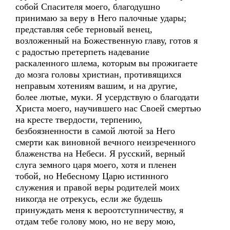
собой Спасителя моего, благодушно
принимаю за веру в Него палочные удары;
представляя себе терновый венец,
возложенный на Божественную главу, готов я
с радостью претерпеть надевание
раскаленного шлема, которым вы прожигаете
до мозга головы христиан, противящихся
неправым хотениям вашим, и на другие,
более лютые, муки. Я усердствую о благодати
Христа моего, научившего нас Своей смертью
на кресте твердости, терпению,
безбоязненности в самой лютой за Него
смерти как виновной вечного неизреченного
блаженства на Небеси. Я русский, верный
слуга земного царя моего, хотя и пленен
тобой, но Небесному Царю истинного
служения и правой веры родителей моих
никогда не отрекусь, если же будешь
принуждать меня к вероотступничеству, я
отдам тебе голову мою, но не веру мою,