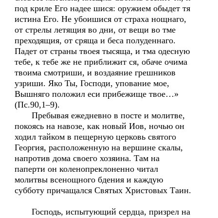
под криле Его надее шися: оружием обыдет тя
истина Его. Не убоишися от страха нощнаго,
от стрелы летящия во дни, от вещи во тме
преходящия, от сряща и беса полуденнаго.
Падет от страны твоея тысяща, и тма одесную
тебе, к тебе же не приближит ся, обаче очима
твоима смотриши, и воздаяние грешников
узриши. Яко Ты, Господи, упование мое,
Вышняго положил еси прибежище твое…»
(Пс.90,1–9).
Пребывая ежедневно в посте и молитве,
покоясь на навозе, как новый Иов, ночью он
ходил тайком в пещерную церковь святого
Георгия, расположенную на вершине скалы,
напротив дома своего хозяина. Там на
паперти он коленопреклоненно читал
молитвы всенощного бдения и каждую
субботу причащался Святых Христовых Таин.
Господь, испытующий сердца, призрел на