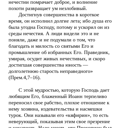
нечестии помрачает доброе, и волнение
похоти развращает ум незлобивый.
Достигнув совершенства в короткое
время, он исполнил долгие лета; ибо душа его
была угодна Господу, потому и ускорил он из
среды нечестия. А люди видели это и не
поняли, даже и не подумали о том, что
благодать и милость со святыми Его и
промышление об избранных Его. Праведник,
умирая, осудит живых нечестивых, и скоро
достигшая совершенства юность —
долголетнюю старость неправедного»
(Прем.4,7–16).
С этой мудростью, которую Господь дает
любящим Его, блаженный Иоанн терпеливо
переносил свое рабство, плохое отношение к
нему хозяина, издевательства и насмешки
турок. Они называли его «кяфирин», то есть
неверующий, показывая этим свое презрение
и ненависть. Надо учесть, что Прокопион был