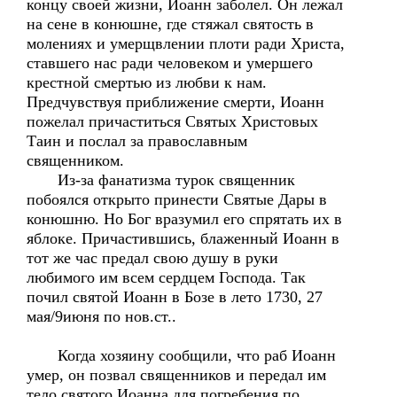
концу своей жизни, Иоанн заболел. Он лежал
на сене в конюшне, где стяжал святость в
молениях и умерщвлении плоти ради Христа,
ставшего нас ради человеком и умершего
крестной смертью из любви к нам.
Предчувствуя приближение смерти, Иоанн
пожелал причаститься Святых Христовых
Таин и послал за православным
священником.
Из-за фанатизма турок священник
побоялся открыто принести Святые Дары в
конюшню. Но Бог вразумил его спрятать их в
яблоке. Причастившись, блаженный Иоанн в
тот же час предал свою душу в руки
любимого им всем сердцем Господа. Так
почил святой Иоанн в Бозе в лето 1730, 27
мая/9июня по нов.ст..
Когда хозяину сообщили, что раб Иоанн
умер, он позвал священников и передал им
тело святого Иоанна для погребения по