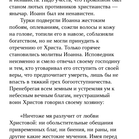
станом лютых противников христианства —
янычар. Иоанн был им ненавистен.
Турки подвергли Иоанна жестоким
побоям, оплеваниям, сожгли волосы и кожу
на голове, топили его в навозе, соблазняли
богатством, но не могли принудить к
отречению от Христа. Только горячее
становились молитвы Иоанна. Исповедник
неизменно и смело отвечал своему господину
и тем, кто уговаривал его отступить от своей
веры, что предпочитает умереть, лишь бы не
впасть в тяжкий грех богоотступничества.
Пренебрегая всем земным и устремляя ум к
небесным вечным благам, неустрашимый
воин Христов говорил своему хозяину:
«Ничтоже мя разлучит от любви
Христовой: ни обольстительные обещания
привременных благ, ни биения, ни раны, ни
другие какие жестокие мучения. Имея перед