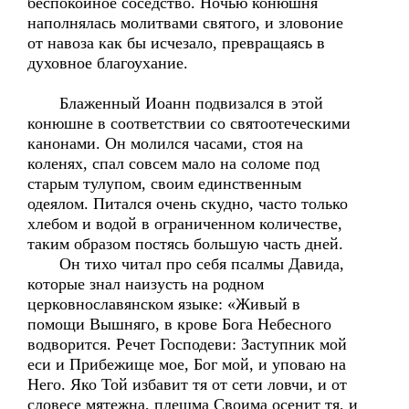
беспокойное соседство. Ночью конюшня
наполнялась молитвами святого, и зловоние
от навоза как бы исчезало, превращаясь в
духовное благоухание.
Блаженный Иоанн подвизался в этой
конюшне в соответствии со святоотеческими
канонами. Он молился часами, стоя на
коленях, спал совсем мало на соломе под
старым тулупом, своим единственным
одеялом. Питался очень скудно, часто только
хлебом и водой в ограниченном количестве,
таким образом постясь большую часть дней.
Он тихо читал про себя псалмы Давида,
которые знал наизусть на родном
церковнославянском языке: «Живый в
помощи Вышняго, в крове Бога Небесного
водворится. Речет Господеви: Заступник мой
еси и Прибежище мое, Бог мой, и уповаю на
Него. Яко Той избавит тя от сети ловчи, и от
словесе мятежна, плещма Своима осенит тя, и