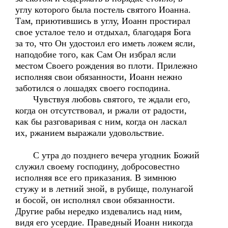
углу которого была постель святого Иоанна.
Там, приютившись в углу, Иоанн простирал
свое усталое тело и отдыхал, благодаря Бога
за то, что Он удостоил его иметь ложем ясли,
наподобие того, как Сам Он избрал ясли
местом Своего рождения во плоти. Прилежно
исполняя свои обязанности, Иоанн нежно
заботился о лошадях своего господина.
Чувствуя любовь святого, те ждали его,
когда он отсутствовал, и ржали от радости,
как бы разговаривая с ним, когда он ласкал
их, ржанием выражали удовольствие.
С утра до позднего вечера угодник Божий
служил своему господину, добросовестно
исполняя все его приказания. В зимнюю
стужу и в летний зной, в рубище, полунагой
и босой, он исполнял свои обязанности.
Другие рабы нередко издевались над ним,
видя его усердие. Праведный Иоанн никогда