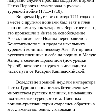
исправно служил простым солдатом в армии
Петра Первого и участвовал в русско-
турецкой войне (1711–1718).
Во время Прутского похода 1711 года он
вместе с другими воинами был взят в плен
союзниками турок татарами. Вероятнее всего,
это произошло в битве за освобождение
Азова, после чего Иоанна переправили в
Константинополь и продали начальнику
турецкой конницы некоему Aгe. Тот привез
русского пленника к себе на родину, в Малую
Азию, в селение Прокопион (по-турецки
Уркюб), которое находится в двенадцати
часах пути от Кесарии Каппадокийской.
Вследствие военной неудачи императора
Петра Турция наполнилась безчисленным
множеством русских пленных, изнывавших
под тяжестью турецкого ига. Пленных
воинов-христиан турки старались обратить в
мусульманство: одних уговорами и