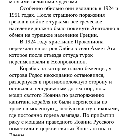
многими великими чудесами.
Особенно обильно они излились в 1924 и
1951 годах. После страшного поражения
греков в войне с турками все греческое
население должно было покинуть Анатолию в
обмен на турецкое население Греции.
В 1924 году христиане Прокопиона
переехали на остров Эвбея в село Ахмет Ага,
которое после отъезда оттуда турок
переименовали в Неопрокопион.
Корабль на котором плыли беженцы, у
острова Родос неожиданно остановился,
развернулся в противоположную сторону и
оставался неподвижным до тех пор, пока
мощи святого Иоанна по распоряжению
капитана корабля не были перенесены из
трюма в моленную _ особую каюту с иконами,
где постоянно горела лампада. По прибытии
раку с мощами праведного Иоанна Русского
поместили в церкви святых Константина и
Елены.