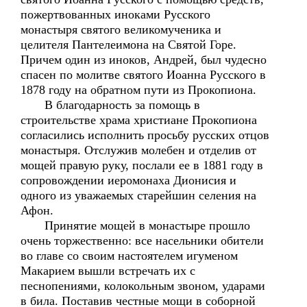
пожертвованных иноками Русского
монастыря святого великомученика и
целителя Пантелеимона на Святой Горе.
Причем один из иноков, Андрей, был чудесно
спасен по молитве святого Иоанна Русского в
1878 году на обратном пути из Прокопиона.
В благодарность за помощь в
строительстве храма христиане Прокопиона
согласились исполнить просьбу русских отцов
монастыря. Отслужив молебен и отделив от
мощей правую руку, послали ее в 1881 году в
сопровождении иеромонаха Дионисия и
одного из уважаемых старейшин селения на
Афон.
Принятие мощей в монастыре прошло
очень торжественно: все насельники обители
во главе со своим настоятелем игуменом
Макарием вышли встречать их с
песнопениями, колокольным звоном, ударами
в била. Поставив честные мощи в соборной