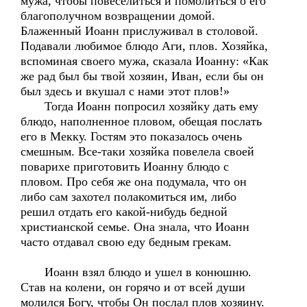
мужа, чтобы повеселиться и помолиться о его
благополучном возвращении домой.
Блаженный Иоанн прислуживал в столовой.
Подавали любимое блюдо Аги, плов. Хозяйка,
вспоминая своего мужа, сказала Иоанну: «Как
же рад был бы твой хозяин, Иван, если бы он
был здесь и вкушал с нами этот плов!»
Тогда Иоанн попросил хозяйку дать ему
блюдо, наполненное пловом, обещая послать
его в Мекку. Гостям это показалось очень
смешным. Все-таки хозяйка повелела своей
поварихе приготовить Иоанну блюдо с
пловом. Про себя же она подумала, что он
либо сам захотел полакомиться им, либо
решил отдать его какой-нибудь бедной
христианской семье. Она знала, что Иоанн
часто отдавал свою еду бедным грекам.
Иоанн взял блюдо и ушел в конюшню.
Став на колени, он горячо и от всей души
молился Богу, чтобы Он послал плов хозяину.