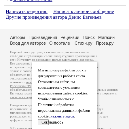
Написать рецензию
Написать личное сообщение
Другие произведения автора Денис Евгеньев
Авторы
Произведения
Рецензии
Поиск
Магазин
Вход для авторов
О портале
Стихи.ру
Проза.ру
Портал Стихи.ру предоставляет авторам возможность
свободной публикации своих литературных произведений в
сети Интернет на основании
пользовательского договора
.
Все авторские права на произведения принадлежат авторам
и охраняются
законом
. Перепечатка произведений возможна
Мы используем файлы cookie
только с согласия его автора, к которому вы можете
обратиться на его авторской странице. Ответственность за
для улучшения работы сайта.
тексты произведений авторы несут самостоятельно на
Оставаясь на сайте, вы
основании
правил публикации
и
законодательства
Российской Федерации
. Данные пользователей
соглашаетесь с условиями
обрабатываются на основании
Политики обработки персональных данных
.
использования файлов cookies.
Вы также можете посмотреть более подробную
информацию о портале
и
связаться с администрацией
.
Чтобы ознакомиться с
Политикой обработки
Ежедневная аудитория портала Стихи.ру – порядка 200 тысяч
посетителей, которые в общей сумме просматривают более двух
персональных данных и файлов
миллионов страниц по данным счетчика посещаемости, который
cookie,
нажмите здесь
.
расположен справа от этого текста. В каждой графе указано по две
цифры: количество просмотров и количество посетителей.
Соглашаюсь
© Все права принадлежат авторам, 2000-2026. Портал работает под