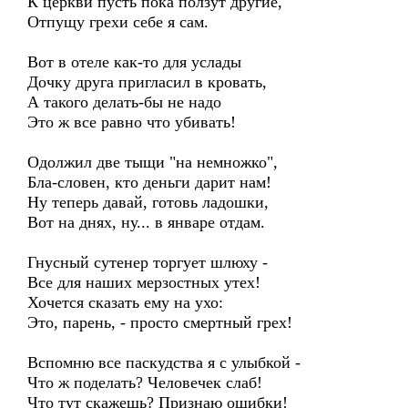
К церкви пусть пока ползут другие,
Отпущу грехи себе я сам.
Вот в отеле как-то для услады
Дочку друга пригласил в кровать,
А такого делать-бы не надо
Это ж все равно что убивать!
Одолжил две тыщи "на немножко",
Бла-словен, кто деньги дарит нам!
Ну теперь давай, готовь ладошки,
Вот на днях, ну... в январе отдам.
Гнусный сутенер торгует шлюху -
Все для наших мерзостных утех!
Хочется сказать ему на ухо:
Это, парень, - просто смертный грех!
Вспомню все паскудства я с улыбкой -
Что ж поделать? Человечек слаб!
Что тут скажешь? Признаю ошибки!