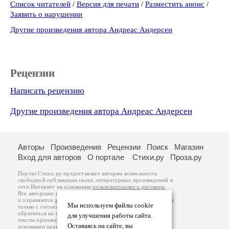
Список читателей
/
Версия для печати
/
Разместить анонс
/
Заявить о нарушении
Другие произведения автора Андреас Андерсен
Рецензии
Написать рецензию
Другие произведения автора Андреас Андерсен
Авторы
Произведения
Рецензии
Поиск
Магазин
Вход для авторов
О портале
Стихи.ру
Проза.ру
Портал Стихи.ру предоставляет авторам возможность
свободной публикации своих литературных произведений в
сети Интернет на основании
пользовательского договора
.
Все авторские права на произведения принадлежат авторам
и охраняются
законом
. Перепечатка произведений возможна
Мы используем файлы cookie
только с согласия его автора, к которому вы можете
обратиться на его авторской странице. Ответственность за
для улучшения работы сайта.
тексты произведений авторы несут самостоятельно на
Оставаясь на сайте, вы
основании
правил публикации
и
законодательства