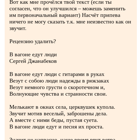
Вот как мне прочёлся твой текст (если ты
согласен, что он улучшился – можешь заменить
им первоначальный вариант) Насчёт припева
ничего не могу сказать т.к. мне неизвестно как он
звучит.
Рецензию удалить?
В вагоне едут люди
Сергей Джанабеков
В вагоне едут люди с гитарами в руках
Везут с собою люди надежды в рюкзаках
Везут немного грусти о скоротечном и,
Волнующие чувства и странности свои.
Мелькают в окнах села, церквушек купола.
Звучит мотив веселый, заброшены дела.
А вместе с ними беды, пустая суета.
В вагоне люди едут и песня их проста.
Значит не напрасно, наше время рвут ветра