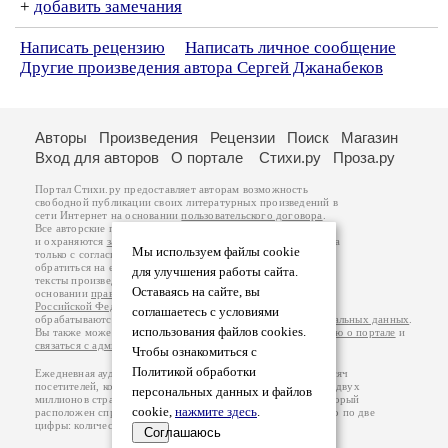
+
добавить замечания
Написать рецензию
Написать личное сообщение
Другие произведения автора Сергей Джанабеков
Авторы
Произведения
Рецензии
Поиск
Магазин
Вход для авторов
О портале
Стихи.ру
Проза.ру
Портал Стихи.ру предоставляет авторам возможность
свободной публикации своих литературных произведений в
сети Интернет на основании
пользовательского договора
.
Все авторские права на произведения принадлежат авторам
и охраняются
законом
. Перепечатка произведений возможна
Мы используем файлы cookie
только с согласия его автора, к которому вы можете
обратиться на его авторской странице. Ответственность за
для улучшения работы сайта.
тексты произведений авторы несут самостоятельно на
Оставаясь на сайте, вы
основании
правил публикации
и
законодательства
Российской Федерации
. Данные пользователей
соглашаетесь с условиями
обрабатываются на основании
Политики обработки персональных данных
.
использования файлов cookies.
Вы также можете посмотреть более подробную
информацию о портале
и
связаться с администрацией
.
Чтобы ознакомиться с
Политикой обработки
Ежедневная аудитория портала Стихи.ру – порядка 200 тысяч
посетителей, которые в общей сумме просматривают более двух
персональных данных и файлов
миллионов страниц по данным счетчика посещаемости, который
cookie,
нажмите здесь
.
расположен справа от этого текста. В каждой графе указано по две
цифры: количество просмотров и количество посетителей.
Соглашаюсь